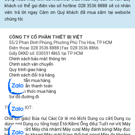
khách có thể gọi điện vào số hotline: 028 3536 8888 sẽ có nhân
viên trả lời ngay. Cám ơn Quý khách đã mua sắm tại website
chúng tôi.
CÔNG TY CỔ PHẦN THIẾT BỊ VIỆT
55/2 Phan Đình Phùng, Phường Phú Thọ Hòa, TP HCM
Điện thoại: 028 3536 8888 | Fax: 028 3536 8866
Giấy ĐKKD số: 0305914865 tại TP HCM
Chính sách bảo mật thông tin
Chính sách vận chuyển
Quy trình giao hàng
Chính sách đổi trả hàng
Hướng dẫn mua hàng
Hướng dẫn thanh toán
Các hình thức mua hàng
Sơ đồ đường đi
TỪ KHÓA HOT:
Chìa lục giác
|
Búa rìu
|
Cảo
|
Cờ lê mỏ lếch
|
Dụng cụ cắt
|
Dụng cụ
dùng pin
|
Dụng cụ tổng hợp
|
Êtô
|
Kiềm
|
Ống đếu
|
Tuốt nơ vít
|
Máy
bào
|
Máy cắt
|
Máy chà nhám
|
Máy cưa
|
Máy đánh bóng
|
Máy đục
bê tông
|
Máy khoan
|
Máy mài
|
Súng thổi hơi nóng
|
Máy đo khoảng