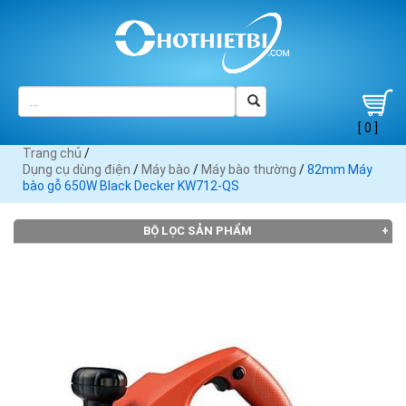
[ 0 ]
Trang chủ
/
Dụng cụ dùng điện
/
Máy bào
/
Máy bào thường
/
82mm Máy
bào gỗ 650W Black Decker KW712-QS
BỘ LỌC SẢN PHẨM
THƯƠNG HIỆU
Black
Bosch
Crown
DCA (2)
Dewalt
Decker
(2)
(2)
(2)
(1)
Heli (1)
Hitachi
KEN (1)
Makita
(2)
(9)
Maktec
MaxPro
Skil (2)
Stanley
TPC (1)
(4)
(1)
(1)