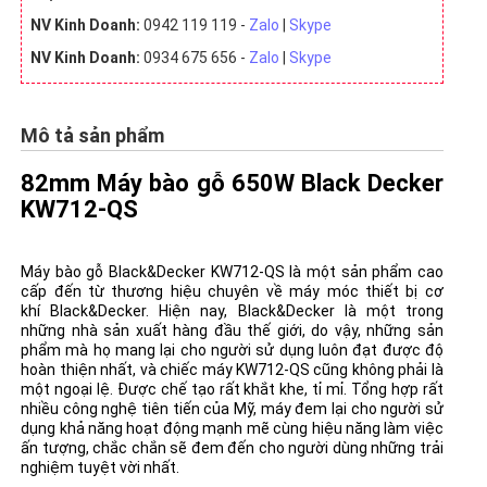
NV Kinh Doanh:
0942 119 119 -
Zalo
|
Skype
NV Kinh Doanh:
0934 675 656 -
Zalo
|
Skype
Mô tả sản phẩm
82mm Máy bào gỗ 650W Black Decker
KW712-QS
Máy bào
gỗ Black&Decker KW712-QS là một sản phẩm cao
cấp đến từ thương hiệu chuyên về máy móc thiết bị cơ
khí Black&Decker. Hiện nay, Black&Decker là một trong
những nhà sản xuất hàng đầu thế giới, do vậy, những sản
phẩm mà họ mang lại cho người sử dụng luôn đạt được độ
hoàn thiện nhất, và chiếc máy KW712-QS cũng không phải là
một ngoại lệ. Được chế tạo rất khắt khe, tỉ mỉ. Tổng hợp rất
nhiều công nghệ tiên tiến của Mỹ, máy đem lại cho người sử
dụng khả năng hoạt động mạnh mẽ cùng hiệu năng làm việc
ấn tượng, chắc chắn sẽ đem đến cho người dùng những trải
nghiệm tuyệt vời nhất.