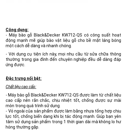
Công dụng:
- Máy bào gỗ Black&Decker KW712-QS có công suất hoạt
động mạnh mẽ giúp bào vật liệu gỗ cho bề mặt láng bóng
một cách dễ dàng và nhanh chóng.
- Với dụng cụ tiện ích này, mọi nhu cầu từ sửa chữa thông
thường trong gia đình đến chuyên nghiệp đều dễ dàng đáp
ứng được.
Đặc trưng nổi bật:
Chất liệu cao cấp:
- Máy bào gỗ Black&Decker KW712-QS được làm từ chất liệu
cao cấp nên rắn chắc, chịu nhiệt tốt, chống được sự mài
mòn trong quá trình sử dụng.
- Vỏ ngoài của sản phẩm được làm bằng nhựa tổng hợp chịu
lực tốt, chống biến dạng khi bị tác động mạnh. Giúp bạn yên
tâm sử dụng sản phẩm trong 1 thời gian dài mà không lo hư
hỏng thường gặp.