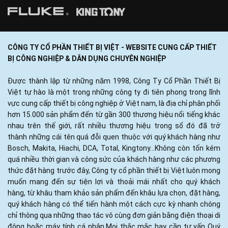
CÔNG TY CỔ PHẦN THIẾT BỊ VIỆT - WEBSITE CUNG CẤP THIẾT
BỊ CÔNG NGHIỆP & DÂN DỤNG CHUYÊN NGHIỆP
Được thành lập từ những năm 1998, Công Ty Cổ Phần Thiết Bị
Việt tự hào là một trong những công ty đi tiên phong trong lĩnh
vực cung cấp thiết bị công nghiệp ở Việt nam, là địa chỉ phân phối
hơn 15.000 sản phẩm đến từ gần 300 thương hiệu nổi tiếng khác
nhau trên thế giới, rất nhiều thương hiệu trong số đó đã trở
thành những cái tên quá đỗi quen thuộc với quý khách hàng như
Bosch, Makita, Hiachi, DCA, Total, Kingtony...Không còn tốn kém
quá nhiều thời gian và công sức của khách hàng như các phương
thức đặt hàng trước đây, Công ty cổ phần thiết bị Việt luôn mong
muốn mang đến sự tiện lợi và thoải mái nhất cho quý khách
hàng, từ khâu tham khảo sản phẩm đến khâu lựa chọn, đặt hàng,
quý khách hàng có thể tiến hành một cách cực kỳ nhanh chóng
chỉ thông qua những thao tác vô cùng đơn giản bằng điện thoại di
động hoặc máy tính cá nhân.Mọi thắc mắc hay cần tư vấn Quý