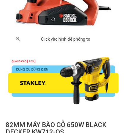
XUẤT XỨ
Nhật
Trung
Đài
Malaysia
Bản (8)
Quốc
Loan
(1)
(21)
(1)
GIÁ BÁN
Click vào hình để phóng to
500,000
1 triệu -
2 triệu -
5 triệu -
Chưa
- 1 triệu
2 triệu
5 triệu
10 triệu
có giá
VNĐ (4)
VNĐ
VNĐ (8)
VNĐ (6)
(3)
(10)
82MM MÁY BÀO GỖ 650W BLACK
DECKER KW712-QS