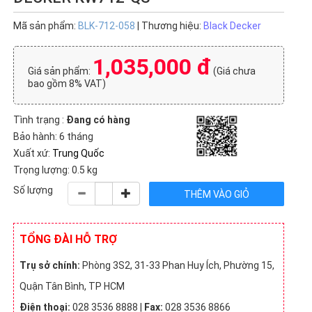
Mã sản phẩm:
BLK-712-058
| Thương hiệu:
Black Decker
1,035,000 đ
Giá sản phẩm:
(Giá chưa
bao gồm 8% VAT)
Tình trạng :
Đang có hàng
Bảo hành: 6 tháng
Xuất xứ:
Trung Quốc
Trọng lượng: 0.5 kg
Số lượng
TỔNG ĐÀI HỖ TRỢ
Trụ sở chính:
Phòng 3S2, 31-33 Phan Huy Ích, Phường 15,
Quận Tân Bình, TP HCM
Điện thoại:
028 3536 8888 |
Fax:
028 3536 8866