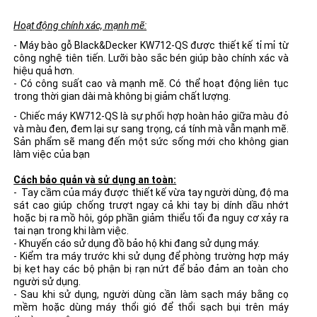
Hoạt động chính xác, mạnh mẽ:
- Máy bào gỗ Black&Decker KW712-QS được thiết kế tỉ mỉ từ
công nghệ tiên tiến. Lưỡi bào sắc bén giúp bào chính xác và
hiệu quả hơn.
- Có công suất cao và mạnh mẽ. Có thể hoạt động liên tục
trong thời gian dài mà không bị giảm chất lượng.
- Chiếc máy KW712-QS là sự phối hợp hoàn hảo giữa màu đỏ
và màu đen, đem lại sự sang trọng, cá tính mà vẫn mạnh mẽ.
Sản phẩm sẽ mang đến một sức sống mới cho không gian
làm việc của bạn
Cách bảo quản và sử dụng an toàn:
- Tay cầm của máy được thiết kế vừa tay người dùng, độ ma
sát cao giúp chống trượt ngay cả khi tay bị dính dầu nhớt
hoặc bị ra mồ hôi, góp phần giảm thiểu tối đa nguy cơ xảy ra
tai nạn trong khi làm việc.
- Khuyến cáo sử dụng đồ bảo hộ khi đang sử dụng máy.
- Kiểm tra máy trước khi sử dụng để phòng trường hợp máy
bị kẹt hay các bộ phận bị rạn nứt để bảo đảm an toàn cho
người sử dụng.
- Sau khi sử dụng, người dùng cần làm sạch máy bằng cọ
mềm hoặc dùng máy thổi gió để thổi sạch bụi trên máy