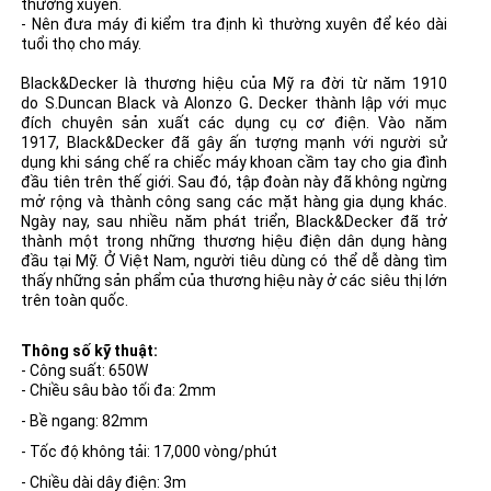
thường xuyên.
- Nên đưa máy đi kiểm tra định kì thường xuyên để kéo dài
tuổi thọ cho máy.
Black&Decker là thương hiệu của Mỹ ra đời từ năm 1910
do S.Duncan Black và Alonzo G
.
Decker thành lập với mục
đích chuyên sản xuất các dụng cụ cơ điện. Vào năm
1917, Black&Decker đã gây ấn tượng mạnh với người sử
dụng khi sáng chế ra chiếc
máy khoan cầm tay
cho gia đình
đầu tiên trên thế giới. Sau đó, tập đoàn này đã không ngừng
mở rộng và thành công sang các mặt hàng gia dụng khác.
Ngày nay, sau nhiều năm phát triển, Black&Decker đã trở
thành một trong những thương hiệu điện dân dụng hàng
đầu tại Mỹ. Ở Việt Nam, người tiêu dùng có thể dễ dàng tìm
thấy những sản phẩm của thương hiệu này ở các siêu thị lớn
trên toàn quốc.
Thông số kỹ thuật:
- Công suất: 650W
- Chiều sâu bào tối đa: 2mm
- Bề ngang: 82mm
- Tốc độ không tải: 17,000 vòng/phút
- Chiều dài dây điện: 3m