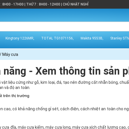
: 8H00 - 17H00 | THỨ 7 : 8H00 - 12H00 | CHỦ NHẬT NGHỈ
Kingtony 1226MR,
TOTAL TG1071156,
Makita 9553B,
Stanley ST
/ Máy cưa
 năng - Xem thông tin sản p
 vật liệu cứng như gỗ, kim loại, đá, tạo nên đường cắt nhẵn bóng, chu
an và độ an toàn.
t trên thị trường
 cao, có khả năng chống gỉ sét, cách điện, cách nhiệt an toàn cho ng
áy cưa đĩa, máy cưa kiếm, máy cưa lọng, máy cưa xích chất lượng cao, 