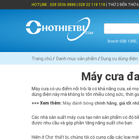
HOTLINE : 028 3536 8888 | 028 22 118 118
| THỨ 2 ĐẾN THỨ 6 
Bosch GSB 13RE,
Trang chủ
/
Danh mục sản phẩm
/
Dụng cụ dùng điện
Máy cưa đa
Máy cưa có ưu điểm nổi trội là có khả năng cưa, xẻ mọi
dùng điện này mà không lo tốn nhiều công sức, thời gi
>>> Xem thêm:
Máy đánh bóng
 chính hãng, giá tốt nhấ
Các nhà sản xuất máy cưa tạo nên sản phẩm có độ bền
được nhu cầu và góp phần tăng năng suất cho bạn.
Hiện ở
Chợ thiết bị
, chúng tôi có cung cấp các loại m