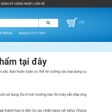
ĐĂNG KÝ
|
ĐĂNG NHẬP
|
LIÊN HỆ
[ 0 ]
MT80946,
Stanley STST73691
hẩm tại đây
ẩn xác. Bạn hoàn toàn có thể tin tưởng các loại dụng cụ
ười sử dụng. Dù ở môi trường nào thì máy vẫn đáp ứng
giá thành hợp lý đến từ các nhãn hàng nổi tiếng. Chúng