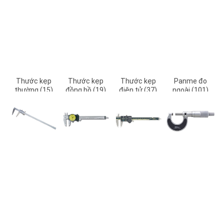
Thước kẹp
Thước kẹp
Thước kẹp
Panme đo
thường (15)
đồng hồ (19)
điện tử (37)
ngoài (101)