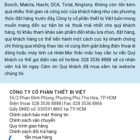
Bosch, Makita, Hiachi, DCA, Total, Kingtony...Không còn tốn kém
quá nhiều thời gian và công sức của khách hàng như các phương
thức đặt hàng trước đây, Công ty cổ phần thiết bị Việt luôn mong
muốn mang đến sự tiện lợi và thoải mái nhất cho quý khách
hàng, từ khâu tham khảo sản phẩm đến khâu lựa chọn, đặt hàng,
quý khách hàng có thể tiến hành một cách cực kỳ nhanh chóng
chỉ thông qua những thao tác vô cùng đơn giản bằng điện thoại di
động hoặc máy tính cá nhân.Mọi thắc mắc hay cần tư vấn Quý
khách có thể gọi điện vào số hotline: 028 3536 8888 sẽ có nhân
viên trả lời ngay. Cám ơn Quý khách đã mua sắm tại website
chúng tôi.
CÔNG TY CỔ PHẦN THIẾT BỊ VIỆT
55/2 Phan Đình Phùng, Phường Phú Thọ Hòa, TP HCM
Điện thoại: 028 3536 8888 | Fax: 028 3536 8866
Giấy ĐKKD số: 0305914865 tại TP HCM
Chính sách bảo mật thông tin
Chính sách vận chuyển
Quy trình giao hàng
Chính sách đổi trả hàng
Hướng dẫn mua hàng