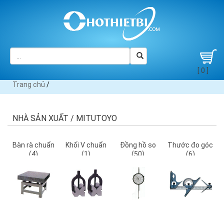
[ 0 ]
Trang chủ
/
NHÀ SẢN XUẤT / MITUTOYO
Bàn rà chuẩn
Khối V chuẩn
Đồng hồ so
Thước đo góc
(4)
(1)
(50)
(6)