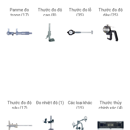
Panme đo
Thước đo độ
Thước đo lỗ
Thước đo độ
trong (17)
cao (8)
(35)
dày (25)
Thước đo độ
Đo nhiệt độ (1)
Các loại khác
Thước thủy
sâu (17)
(15)
chính xác (4)