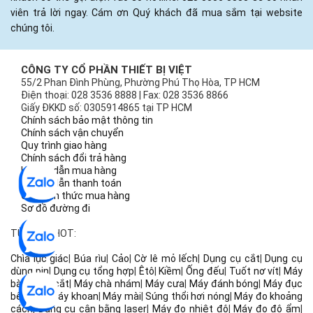
viên trả lời ngay. Cám ơn Quý khách đã mua sắm tại website
chúng tôi.
CÔNG TY CỔ PHẦN THIẾT BỊ VIỆT
55/2 Phan Đình Phùng, Phường Phú Thọ Hòa, TP HCM
Điện thoại: 028 3536 8888 | Fax: 028 3536 8866
Giấy ĐKKD số: 0305914865 tại TP HCM
Chính sách bảo mật thông tin
Chính sách vận chuyển
Quy trình giao hàng
Chính sách đổi trả hàng
Hướng dẫn mua hàng
Hướng dẫn thanh toán
Các hình thức mua hàng
Sơ đồ đường đi
TỪ KHÓA HOT:
Chìa lục giác
|
Búa rìu
|
Cảo
|
Cờ lê mỏ lếch
|
Dụng cụ cắt
|
Dụng cụ
dùng pin
|
Dụng cụ tổng hợp
|
Êtô
|
Kiềm
|
Ống đếu
|
Tuốt nơ vít
|
Máy
bào
|
Máy cắt
|
Máy chà nhám
|
Máy cưa
|
Máy đánh bóng
|
Máy đục
bê tông
|
Máy khoan
|
Máy mài
|
Súng thổi hơi nóng
|
Máy đo khoảng
cách
|
Dụng cụ cân bằng laser
|
Máy đo nhiệt độ
|
Máy đo độ ẩm
|