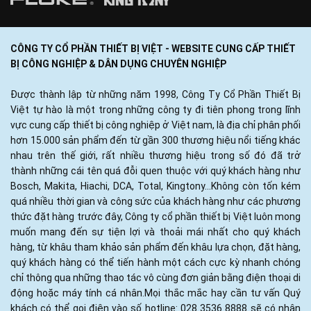
CÔNG TY CỔ PHẦN THIẾT BỊ VIỆT - WEBSITE CUNG CẤP THIẾT
BỊ CÔNG NGHIỆP & DÂN DỤNG CHUYÊN NGHIỆP
Được thành lập từ những năm 1998, Công Ty Cổ Phần Thiết Bị
Việt tự hào là một trong những công ty đi tiên phong trong lĩnh
vực cung cấp thiết bị công nghiệp ở Việt nam, là địa chỉ phân phối
hơn 15.000 sản phẩm đến từ gần 300 thương hiệu nổi tiếng khác
nhau trên thế giới, rất nhiều thương hiệu trong số đó đã trở
thành những cái tên quá đỗi quen thuộc với quý khách hàng như
Bosch, Makita, Hiachi, DCA, Total, Kingtony...Không còn tốn kém
quá nhiều thời gian và công sức của khách hàng như các phương
thức đặt hàng trước đây, Công ty cổ phần thiết bị Việt luôn mong
muốn mang đến sự tiện lợi và thoải mái nhất cho quý khách
hàng, từ khâu tham khảo sản phẩm đến khâu lựa chọn, đặt hàng,
quý khách hàng có thể tiến hành một cách cực kỳ nhanh chóng
chỉ thông qua những thao tác vô cùng đơn giản bằng điện thoại di
động hoặc máy tính cá nhân.Mọi thắc mắc hay cần tư vấn Quý
khách có thể gọi điện vào số hotline: 028 3536 8888 sẽ có nhân