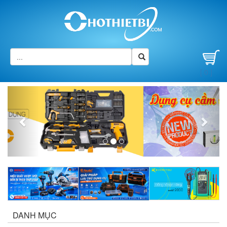
[ 0 ]
Previous
Next
DANH MỤC