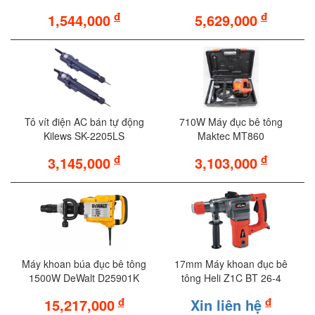
đ
đ
1,544,000
5,629,000
Tô vít điện AC bán tự động
710W Máy đục bê tông
Kilews SK-2205LS
Maktec MT860
đ
đ
3,145,000
3,103,000
Máy khoan búa đục bê tông
17mm Máy khoan đục bê
1500W DeWalt D25901K
tông Heli Z1C BT 26-4
đ
đ
15,217,000
Xin liên hệ