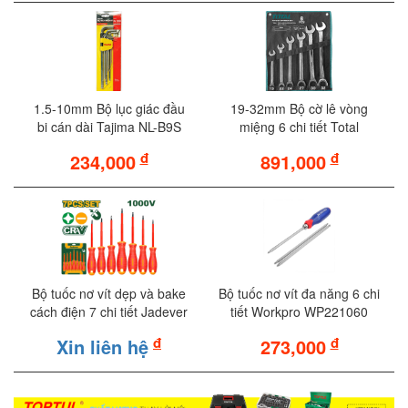
1.5-10mm Bộ lục giác đầu
19-32mm Bộ cờ lê vòng
bi cán dài Tajima NL-B9S
miệng 6 chi tiết Total
THT102RK061
đ
đ
234,000
891,000
Bộ tuốc nơ vít dẹp và bake
Bộ tuốc nơ vít đa năng 6 chi
cách điện 7 chi tiết Jadever
tiết Workpro WP221060
JDSS7407
đ
đ
Xin liên hệ
273,000