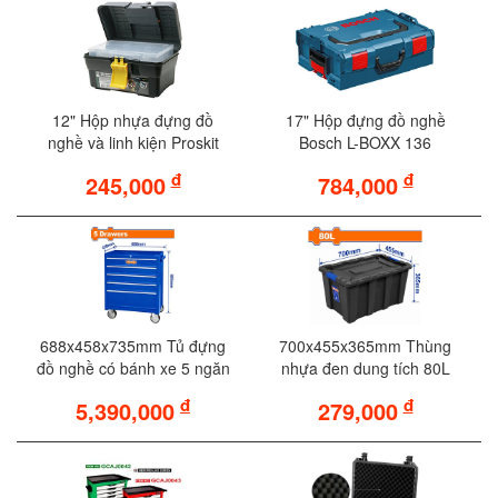
12" Hộp nhựa đựng đồ
17" Hộp đựng đồ nghề
nghề và linh kiện Proskit
Bosch L-BOXX 136
SB-2918
đ
đ
245,000
784,000
688x458x735mm Tủ đựng
700x455x365mm Thùng
đồ nghề có bánh xe 5 ngăn
nhựa đen dung tích 80L
Wadfow WCS2A05
Wadfow WTB3380
đ
đ
5,390,000
279,000