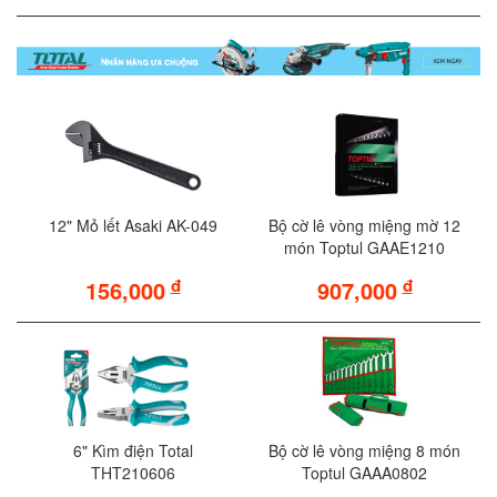
12" Mỏ lết Asaki AK-049
Bộ cờ lê vòng miệng mờ 12
món Toptul GAAE1210
đ
đ
156,000
907,000
6" Kìm điện Total
Bộ cờ lê vòng miệng 8 món
THT210606
Toptul GAAA0802