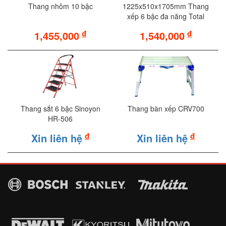
Thang nhôm 10 bậc
1225x510x1705mm Thang
xếp 6 bậc đa năng Total
THLAD09061
đ
đ
1,455,000
1,540,000
Thang sắt 6 bậc Sinoyon
Thang bàn xếp CRV700
HR-506
đ
đ
Xin liên hệ
Xin liên hệ