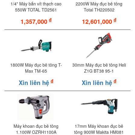
1/4" Máy bắn vít thạch cao
2200W Máy đục bê tông
550W TOTAL TD2561
Total TH220502
đ
đ
1,357,000
12,601,000
1800W Máy đục bê tông T-
30mm Máy đục bê tông Heli
Max TM-65
Z1G BT38 95-1
đ
đ
Xin liên hệ
Xin liên hệ
Máy khoan đục bê tông
17mm Máy khoan đục bê
1.100W OZRH1100A
tông 900W Makita HM081