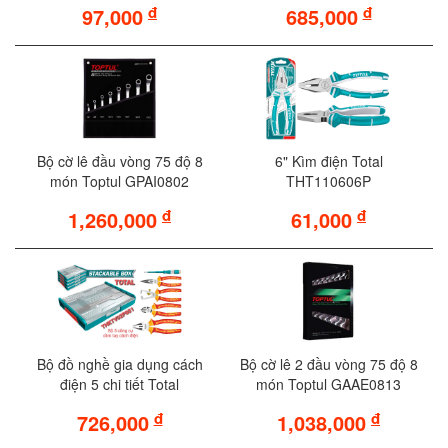
đ
đ
97,000
685,000
Bộ cờ lê đầu vòng 75 độ 8
6" Kìm điện Total
món Toptul GPAI0802
THT110606P
đ
đ
1,260,000
61,000
Bộ đồ nghề gia dụng cách
Bộ cờ lê 2 đầu vòng 75 độ 8
điện 5 chi tiết Total
món Toptul GAAE0813
THKTV02P051
đ
đ
726,000
1,038,000