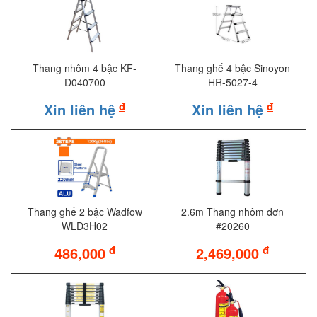
Thang nhôm 4 bậc KF-
Thang ghế 4 bậc Sinoyon
D040700
HR-5027-4
đ
đ
Xin liên hệ
Xin liên hệ
Thang ghế 2 bậc Wadfow
2.6m Thang nhôm đơn
WLD3H02
#20260
đ
đ
486,000
2,469,000