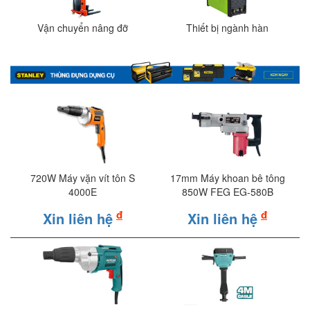
Vận chuyển nâng đỡ
Thiết bị ngành hàn
720W Máy vặn vít tôn S
17mm Máy khoan bê tông
4000E
850W FEG EG-580B
đ
đ
Xin liên hệ
Xin liên hệ