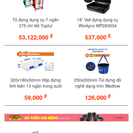
Tủ đựng dụng cụ 7 ngăn
18" Vali đựng dụng cụ
275 chi tiết Toptul
Workpro WP283004
GCAJ0043
đ
đ
53,122,000
537,000
320x180x50mm Hộp đựng
250x200mm Túi đựng đồ
linh kiện 13 ngăn trong suốt
nghề dạng tròn Wadfow
Wadfow WTB8342
WTG8101
đ
đ
59,000
126,000