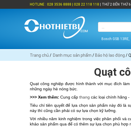
HOTLINE : 028 3536 8888 | 028 22 118 118
| THỨ 2 ĐẾN THỨ 6 
Bosch GSB 13RE,
Trang chủ
/
Danh mục sản phẩm
/
Bảo hộ lao động
/ Q
Quạt cô
Quạt công nghiệp được hình thành với mục đích làm m
những ngày hè nóng bức. 
>>> Xem thêm:
 Cung cấp 
thang
 các loại chính hãng -
Tiêu chí tiên quyết để lựa chọn sản phẩm này đó là 
này thì cũng cần phải có sự lựa chọn kỹ lưỡng. 
Với nhiều năm kinh nghiệm trong việc phân phối và 
khảo sản phẩm qua để có thêm sự lựa chọn phù hợp n