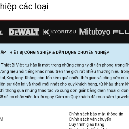
iệp các loại
 CẤP THIẾT BỊ CÔNG NGHIỆP & DÂN DỤNG CHUYÊN NGHIỆP
ết Bị Việt tự hào là một trong những công ty đi tiên phong trong lĩn
ng hiệu nổi tiếng khác nhau trên thế giới, rất nhiều thương hiệu tro
otal, Kingtony...Không còn tốn kém quá nhiều thời gian và công sức c
ến sự tiện lợi và thoải mái nhất cho quý khách hàng, từ khâu tham 
hỉ thông qua những thao tác vô cùng đơn giản bằng điện thoại di độ
88 sẽ có nhân viên trả lời ngay. Cám ơn Quý khách đã mua sắm tại webs
Chính sách bảo mật thông tin
CM
Chính sách vận chuyển
Quy trình giao hàng