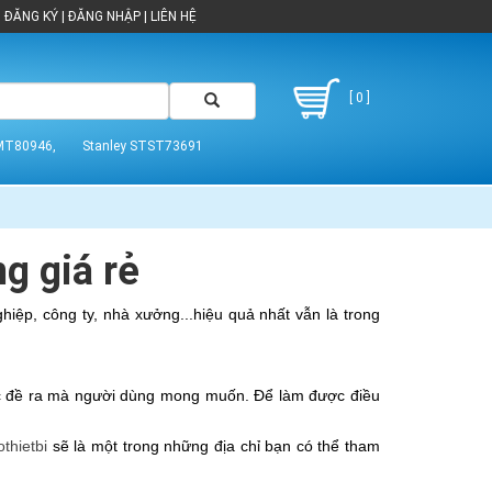
ĐĂNG KÝ
|
ĐĂNG NHẬP
|
LIÊN HỆ
[ 0 ]
MT80946,
Stanley STST73691
g giá rẻ
ệp, công ty, nhà xưởng...hiệu quả nhất vẫn là trong 
ược đề ra mà người dùng mong muốn. Để làm được điều 
thietbi 
sẽ là một trong những địa chỉ bạn có thể tham 