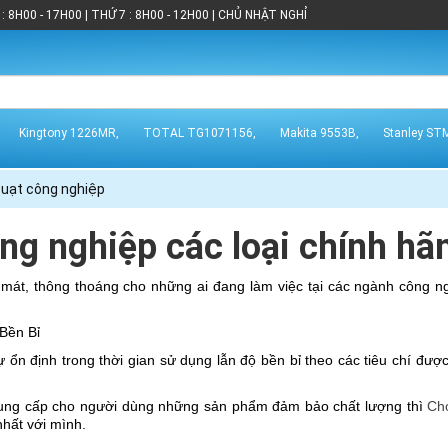
: 8H00 - 17H00 | THỨ 7 : 8H00 - 12H00 | CHỦ NHẬT NGHỈ
Kingtony 1226MR,
TOTAL TG1071156,
Makita 9553B,
Stanley ST
uạt công nghiệp
ng nghiệp các loại chính hãn
át, thông thoáng cho những ai đang làm việc tại các ngành công nghi
 Bền Bỉ
sự ổn định trong thời gian sử dụng lẫn độ bền bỉ theo các tiêu chí đ
cung cấp cho người dùng những sản phẩm đảm bảo chất lượng thì 
Cho
hất với mình.