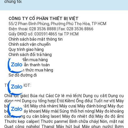
chúng tôi.
CÔNG TY CỔ PHẦN THIẾT BỊ VIỆT
55/2 Phan Đình Phùng, Phường Phú Thọ Hòa, TP HCM
Điện thoại: 028 3536 8888 | Fax: 028 3536 8866
Giấy ĐKKD số: 0305914865 tại TP HCM
Chính sách bảo mật thông tin
Chính sách vận chuyển
Quy trình giao hàng
Chính sách đổi trả hàng
Hướng dẫn mua hàng
Hướng dẫn thanh toán
Các hình thức mua hàng
Sơ đồ đường đi
TỪ KHÓA HOT:
Chìa lục giác
|
Búa rìu
|
Cảo
|
Cờ lê mỏ lếch
|
Dụng cụ cắt
|
Dụng cụ
dùng pin
|
Dụng cụ tổng hợp
|
Êtô
|
Kiềm
|
Ống đếu
|
Tuốt nơ vít
|
Máy
bào
|
Máy cắt
|
Máy chà nhám
|
Máy cưa
|
Máy đánh bóng
|
Máy đục
bê tông
|
Máy khoan
|
Máy mài
|
Súng thổi hơi nóng
|
Máy đo khoảng
cách
|
Dụng cụ cân bằng laser
|
Máy đo nhiệt độ
|
Máy đo độ ẩm
|
Thước kẹp caliper
|
Thước panme
|
Bình chữa cháy
|
Nón, mặt nạ
|
Quạt công nghiệp
|
Thang
|
Máy hút bụi
|
Máy phun nước
|
Bơm