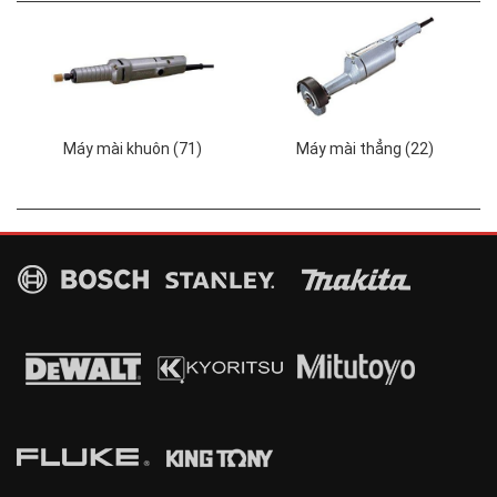
Máy mài khuôn (71)
Máy mài thẳng (22)