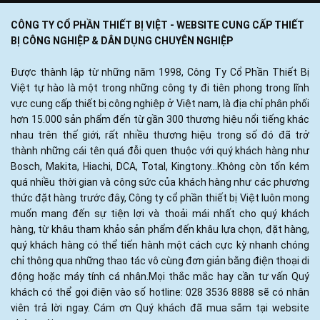
CÔNG TY CỔ PHẦN THIẾT BỊ VIỆT - WEBSITE CUNG CẤP THIẾT
BỊ CÔNG NGHIỆP & DÂN DỤNG CHUYÊN NGHIỆP
Được thành lập từ những năm 1998, Công Ty Cổ Phần Thiết Bị
Việt tự hào là một trong những công ty đi tiên phong trong lĩnh
vực cung cấp thiết bị công nghiệp ở Việt nam, là địa chỉ phân phối
hơn 15.000 sản phẩm đến từ gần 300 thương hiệu nổi tiếng khác
nhau trên thế giới, rất nhiều thương hiệu trong số đó đã trở
thành những cái tên quá đỗi quen thuộc với quý khách hàng như
Bosch, Makita, Hiachi, DCA, Total, Kingtony...Không còn tốn kém
quá nhiều thời gian và công sức của khách hàng như các phương
thức đặt hàng trước đây, Công ty cổ phần thiết bị Việt luôn mong
muốn mang đến sự tiện lợi và thoải mái nhất cho quý khách
hàng, từ khâu tham khảo sản phẩm đến khâu lựa chọn, đặt hàng,
quý khách hàng có thể tiến hành một cách cực kỳ nhanh chóng
chỉ thông qua những thao tác vô cùng đơn giản bằng điện thoại di
động hoặc máy tính cá nhân.Mọi thắc mắc hay cần tư vấn Quý
khách có thể gọi điện vào số hotline: 028 3536 8888 sẽ có nhân
viên trả lời ngay. Cám ơn Quý khách đã mua sắm tại website