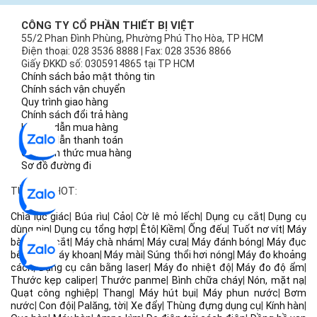
CÔNG TY CỔ PHẦN THIẾT BỊ VIỆT
55/2 Phan Đình Phùng, Phường Phú Thọ Hòa, TP HCM
Điện thoại: 028 3536 8888 | Fax: 028 3536 8866
Giấy ĐKKD số: 0305914865 tại TP HCM
Chính sách bảo mật thông tin
Chính sách vận chuyển
Quy trình giao hàng
Chính sách đổi trả hàng
Hướng dẫn mua hàng
Hướng dẫn thanh toán
Các hình thức mua hàng
Sơ đồ đường đi
TỪ KHÓA HOT:
Chìa lục giác
|
Búa rìu
|
Cảo
|
Cờ lê mỏ lếch
|
Dụng cụ cắt
|
Dụng cụ
dùng pin
|
Dụng cụ tổng hợp
|
Êtô
|
Kiềm
|
Ống đếu
|
Tuốt nơ vít
|
Máy
bào
|
Máy cắt
|
Máy chà nhám
|
Máy cưa
|
Máy đánh bóng
|
Máy đục
bê tông
|
Máy khoan
|
Máy mài
|
Súng thổi hơi nóng
|
Máy đo khoảng
cách
|
Dụng cụ cân bằng laser
|
Máy đo nhiệt độ
|
Máy đo độ ẩm
|
Thước kẹp caliper
|
Thước panme
|
Bình chữa cháy
|
Nón, mặt nạ
|
Quạt công nghiệp
|
Thang
|
Máy hút bụi
|
Máy phun nước
|
Bơm
nước
|
Con đội
|
Palăng, tời
|
Xe đẩy
|
Thùng đựng dụng cụ
|
Kính hàn
|