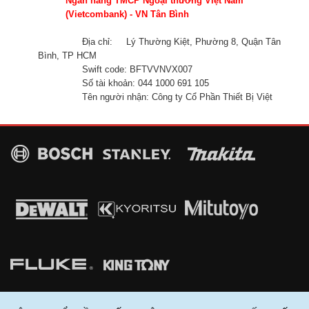
Ngân hàng TMCP Ngoại thương Việt Nam
(Vietcombank) - VN Tân Bình
Địa chỉ:
Lý Thường Kiệt, Phường 8, Quận Tân
Bình, TP HCM
Swift code: BFTVVNVX007
Số tài khoản: 044 1000 691 105
Tên người nhận: Công ty Cổ Phần Thiết Bị Việt