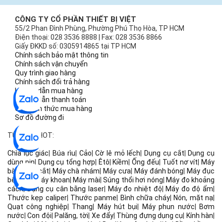
CÔNG TY CỔ PHẦN THIẾT BỊ VIỆT
55/2 Phan Đình Phùng, Phường Phú Thọ Hòa, TP HCM
Điện thoại: 028 3536 8888 | Fax: 028 3536 8866
Giấy ĐKKD số: 0305914865 tại TP HCM
Chính sách bảo mật thông tin
Chính sách vận chuyển
Quy trình giao hàng
Chính sách đổi trả hàng
Hướng dẫn mua hàng
Hướng dẫn thanh toán
Các hình thức mua hàng
Sơ đồ đường đi
TỪ KHÓA HOT:
Chìa lục giác
|
Búa rìu
|
Cảo
|
Cờ lê mỏ lếch
|
Dụng cụ cắt
|
Dụng cụ
dùng pin
|
Dụng cụ tổng hợp
|
Êtô
|
Kiềm
|
Ống đếu
|
Tuốt nơ vít
|
Máy
bào
|
Máy cắt
|
Máy chà nhám
|
Máy cưa
|
Máy đánh bóng
|
Máy đục
bê tông
|
Máy khoan
|
Máy mài
|
Súng thổi hơi nóng
|
Máy đo khoảng
cách
|
Dụng cụ cân bằng laser
|
Máy đo nhiệt độ
|
Máy đo độ ẩm
|
Thước kẹp caliper
|
Thước panme
|
Bình chữa cháy
|
Nón, mặt nạ
|
Quạt công nghiệp
|
Thang
|
Máy hút bụi
|
Máy phun nước
|
Bơm
nước
|
Con đội
|
Palăng, tời
|
Xe đẩy
|
Thùng đựng dụng cụ
|
Kính hàn
|