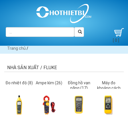
[ 0 ]
Trang chủ
/
NHÀ SẢN XUẤT / FLUKE
Đo nhiệt độ (8)
Ampe kìm (26)
Đồng hồ vạn
Máy đo
năng (17)
khoảng cách
(3)