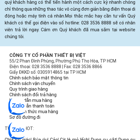
quý khách hàng có thể tiến hành một cách cực kỳ nhanh chóng
chỉ thông qua những thao tác vô cùng đơn giản bằng điện thoại di
động hoặc máy tính cá nhân.Mọi thắc mắc hay cần tư vấn Quý
khách có thể gọi điện vào số hotline: 028 3536 8888 sẽ có nhân
viên trả lời ngay. Cám ơn Quý khách đã mua sắm tại website
chúng tôi.
CÔNG TY CỔ PHẦN THIẾT BỊ VIỆT
55/2 Phan Đình Phùng, Phường Phú Thọ Hòa, TP HCM
Điện thoại: 028 3536 8888 | Fax: 028 3536 8866
Giấy ĐKKD số: 0305914865 tại TP HCM
Chính sách bảo mật thông tin
Chính sách vận chuyển
Quy trình giao hàng
Chính sách đổi trả hàng
Hướng dẫn mua hàng
Hướng dẫn thanh toán
Các hình thức mua hàng
Sơ đồ đường đi
TỪ KHÓA HOT:
Chìa lục giác
|
Búa rìu
|
Cảo
|
Cờ lê mỏ lếch
|
Dụng cụ cắt
|
Dụng cụ