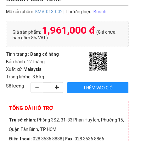
Mã sản phẩm:
KMV-013-002
| Thương hiệu:
Bosch
1,961,000 đ
Giá sản phẩm:
(Giá chưa
bao gồm 8% VAT)
Tình trạng :
Đang có hàng
Bảo hành: 12 tháng
Xuất xứ:
Malaysia
Trọng lượng: 3.5 kg
Số lượng
TỔNG ĐÀI HỖ TRỢ
Trụ sở chính:
Phòng 3S2, 31-33 Phan Huy Ích, Phường 15,
Quận Tân Bình, TP HCM
Điện thoại:
028 3536 8888 |
Fax:
028 3536 8866