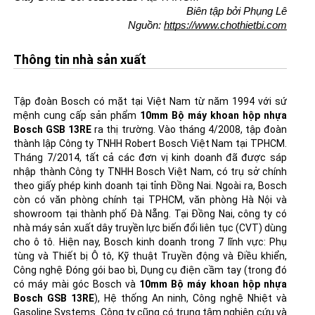
Biên tập bởi Phụng Lê
Nguồn: 
https://www.chothietbi.com
Thông tin nhà sản xuất
Tập đoàn Bosch có mặt tại Việt Nam từ năm 1994 với sứ
mệnh cung cấp sản phẩm
10mm Bộ máy khoan hộp nhựa
Bosch GSB 13RE
ra thị trường. Vào tháng 4/2008, tập đoàn
thành lập Công ty TNHH Robert Bosch Việt Nam tại TPHCM.
Tháng 7/2014, tất cả các đơn vị kinh doanh đã được sáp
nhập thành Công ty TNHH Bosch Việt Nam, có trụ sở chính
theo giấy phép kinh doanh tại tỉnh Đồng Nai. Ngoài ra, Bosch
còn có văn phòng chính tại TPHCM, văn phòng Hà Nội và
showroom tại thành phố Đà Nẵng. Tại Đồng Nai, công ty có
nhà máy sản xuất dây truyền lực biến đổi liên tục (CVT) dùng
cho ô tô. Hiện nay, Bosch kinh doanh trong 7 lĩnh vực: Phụ
tùng và Thiết bị Ô tô, Kỹ thuật Truyền động và Điều khiển,
Công nghệ Đóng gói bao bì,
Dụng cụ điện cầm tay
(trong đó
có
máy mài góc Bosch
và
10mm Bộ máy khoan hộp nhựa
Bosch GSB 13RE
), Hệ thống An ninh, Công nghệ Nhiệt và
Gasoline Systems. Công ty cũng có trung tâm nghiên cứu và