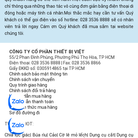
chỉ thông qua những thao tác vô cùng đơn giản bằng điện thoại di
động hoặc máy tính cá nhân.Mọi thắc mắc hay cần tư vấn Quý
khách có thể gọi điện vào số hotline: 028 3536 8888 sẽ có nhân
viên trả lời ngay. Cám ơn Quý khách đã mua sắm tại website
chúng tôi.
CÔNG TY CỔ PHẦN THIẾT BỊ VIỆT
55/2 Phan Đình Phùng, Phường Phú Thọ Hòa, TP HCM
Điện thoại: 028 3536 8888 | Fax: 028 3536 8866
Giấy ĐKKD số: 0305914865 tại TP HCM
Chính sách bảo mật thông tin
Chính sách vận chuyển
Quy trình giao hàng
Chính sách đổi trả hàng
Hướng dẫn mua hàng
Hướng dẫn thanh toán
Các hình thức mua hàng
Sơ đồ đường đi
TỪ KHÓA HOT:
Chìa lục giác
|
Búa rìu
|
Cảo
|
Cờ lê mỏ lếch
|
Dụng cụ cắt
|
Dụng cụ