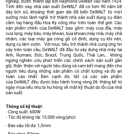
nghiệp, được thành lập bởi Raymond DeWalt vào năm 1924.
Tính đến nay, nhà sản xuất DeWALT đã có hơn 90 năm bề
dày lịch sử, khoảng thời gian dài đã biến DeWALT từ một
xưởng mộc lành nghề trở thành nhà sản xuất dụng cụ điện
cầm tay hàng đầu Hoa Kỳ cũng như trên toàn thế giới. Các
sản phẩm chính của DeWALT bao gồm:
máy cưa
đĩa,
máy
cưa lọng
, máy bào,
máy khoan
, búa khoan,
máy mài
,
máy chà
nhám
, các loại máy gia công gỗ cố định, dụng cụ khí nén,
dụng cụ làm vườn... Với mục tiêu trở thành nhà cung ứng tin
cậy trên toàn cầu, DeWALT
đã đầu tư xây dựng nhà máy tại
Anh, Rumani, Đức, Brazil, Trung Quốc, Thái Lan,... không
ngừng nghiên cứu phát triển các chính sách sản xuất gần
gũi, thân thiện với người tiêu dùng và cam kết mang đến cho
người tiêu dùng những sản phẩm có chất lượng và độ an
toàn cao nhất. Bên cạnh đó, tất cả các sản phẩm
của DeWALT đều được bảo hành trong vòng 06 tháng kể từ
ngày mua nếu như bị hư hỏng về mặt kỹ thuật do lỗi của nhà
sản xuất.
Thông số kỹ thuật:
- Công suất: 600W
- Tốc độ không tải: 15.000 vòng/phút
- Bào sâu tối đa: 1,5mm