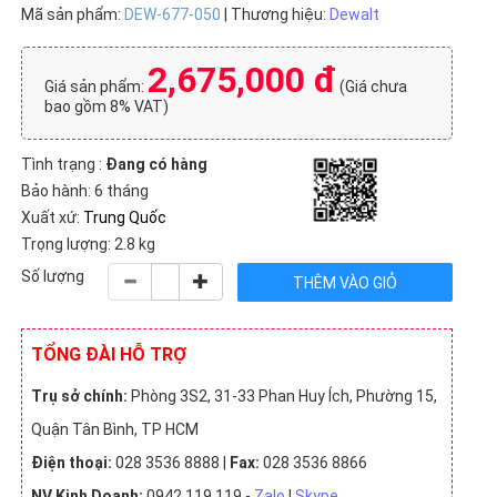
Mã sản phẩm:
DEW-677-050
| Thương hiệu:
Dewalt
2,675,000 đ
Giá sản phẩm:
(Giá chưa
bao gồm 8% VAT)
Tình trạng :
Đang có hàng
Bảo hành: 6 tháng
Xuất xứ:
Trung Quốc
Trọng lượng: 2.8 kg
Số lượng
TỔNG ĐÀI HỖ TRỢ
Trụ sở chính:
Phòng 3S2, 31-33 Phan Huy Ích, Phường 15,
Quận Tân Bình, TP HCM
Điện thoại:
028 3536 8888 |
Fax:
028 3536 8866
NV Kinh Doanh:
0942 119 119 -
Zalo
|
Skype