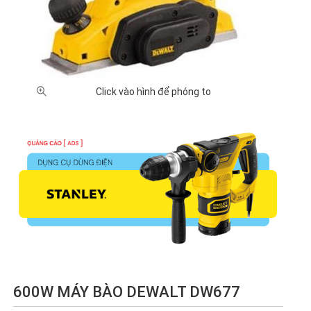
XUẤT XỨ
Nhật
Trung
Đài
Malaysia
Bản (8)
Quốc
Loan
(1)
(21)
(1)
GIÁ BÁN
Click vào hình để phóng to
500,000
1 triệu -
2 triệu -
5 triệu -
Chưa
- 1 triệu
2 triệu
5 triệu
10 triệu
có giá
VNĐ (4)
VNĐ
VNĐ (8)
VNĐ (6)
(3)
(10)
600W MÁY BÀO DEWALT DW677