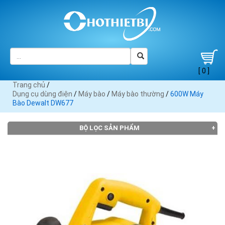
[ 0 ]
Trang chủ
/
Dụng cụ dùng điện
/
Máy bào
/
Máy bào thường
/
600W Máy
Bào Dewalt DW677
BỘ LỌC SẢN PHẨM
THƯƠNG HIỆU
Black
Bosch
Crown
DCA (2)
Dewalt
Decker
(2)
(2)
(2)
(1)
Heli (1)
Hitachi
KEN (1)
Makita
(2)
(9)
Maktec
MaxPro
Skil (2)
Stanley
TPC (1)
(4)
(1)
(1)