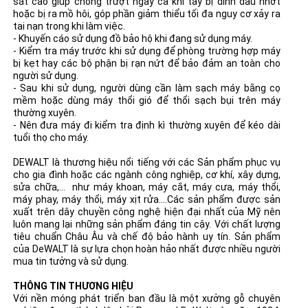
sát cao giúp chống trượt ngay cả khi tay bị dính dầu nhớt
hoặc bị ra mồ hôi, góp phần giảm thiểu tối đa nguy cơ xảy ra
tai nạn trong khi làm việc.
- Khuyến cáo sử dụng đồ bảo hộ khi đang sử dụng máy.
- Kiểm tra máy trước khi sử dụng để phòng trường hợp máy
bị kẹt hay các bộ phận bị rạn nứt để bảo đảm an toàn cho
người sử dụng.
- Sau khi sử dụng, người dùng cần làm sạch máy bằng cọ
mềm hoặc dùng máy thổi gió để thổi sạch bụi trên máy
thường xuyên.
- Nên đưa máy đi kiểm tra định kì thường xuyên để kéo dài
tuổi thọ cho máy.
DEWALT là thương hiệu nổi tiếng với các Sản phẩm phục vụ
cho gia đình hoặc các ngành công nghiệp, cơ khí, xây dựng,
sửa chữa,... như máy khoan, máy cắt, máy cưa, máy thổi,
máy phay, máy thổi, máy xịt rửa....Các sản phẩm được sản
xuất trên dây chuyền công nghệ hiện đại nhất của Mỹ nên
luôn mang lại những sản phẩm đáng tin cậy. Với chất lượng
tiêu chuẩn Châu Âu và chế độ bảo hành uy tín. Sản phẩm
của DeWALT là sự lựa chọn hoàn hảo nhất được nhiều người
mua tin tưởng và sử dụng.
THÔNG TIN THƯƠNG HIỆU
Với nền móng phát triển ban đầu là một xưởng gỗ chuyên