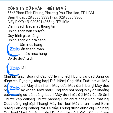
CÔNG TY CỔ PHẦN THIẾT BỊ VIỆT
55/2 Phan Đình Phùng, Phường Phú Thọ Hòa, TP HCM
Điện thoại: 028 3536 8888 | Fax: 028 3536 8866
Giấy ĐKKD số: 0305914865 tại TP HCM
Chính sách bảo mật thông tin
Chính sách vận chuyển
Quy trình giao hàng
Chính sách đổi trả hàng
Hướng dẫn mua hàng
Hướng dẫn thanh toán
Các hình thức mua hàng
Sơ đồ đường đi
TỪ KHÓA HOT:
Chìa lục giác
|
Búa rìu
|
Cảo
|
Cờ lê mỏ lếch
|
Dụng cụ cắt
|
Dụng cụ
dùng pin
|
Dụng cụ tổng hợp
|
Êtô
|
Kiềm
|
Ống đếu
|
Tuốt nơ vít
|
Máy
bào
|
Máy cắt
|
Máy chà nhám
|
Máy cưa
|
Máy đánh bóng
|
Máy đục
bê tông
|
Máy khoan
|
Máy mài
|
Súng thổi hơi nóng
|
Máy đo khoảng
cách
|
Dụng cụ cân bằng laser
|
Máy đo nhiệt độ
|
Máy đo độ ẩm
|
Thước kẹp caliper
|
Thước panme
|
Bình chữa cháy
|
Nón, mặt nạ
|
Quạt công nghiệp
|
Thang
|
Máy hút bụi
|
Máy phun nước
|
Bơm
nước
|
Con đội
|
Palăng, tời
|
Xe đẩy
|
Thùng đựng dụng cụ
|
Kính hàn
|
Que hàn
|
Máy hàn
|
Ampe kìm
|
Đo điện trở cách điện
|
Đồng hồ vạn