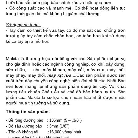
Lưỡi bào sắc bén giúp bào chính xác và hiệu quả hơn.
- Có công suất cao và mạnh mẽ. Có thể hoạt động liên tục
trong thời gian dài mà không bị giảm chất lượng.
Sử dụng an toàn:
- Tay cầm có thiết kế vừa tay, có độ ma sát cao, chống trơn
trượt giúp tay cầm chắc chắn hơn, an toàn hơn khi sử dụng
kể cả tay bị ra mồ hôi.
Makita là thương hiệu nổi tiếng với các Sản phẩm phục vụ
cho gia đình hoặc các ngành công nghiệp, cơ khí, xây dựng,
sửa chữa,... như máy khoan, máy cắt, máy cưa, máy thổi,
máy phay, máy thổi,
máy xịt rửa
....Các sản phẩm được sản
xuất trên dây chuyền công nghệ hiện đại nhất của Nhật Bản
nên luôn mang lại những sản phẩm đáng tin cậy. Với chất
lượng tiêu chuẩn Châu Âu và chế độ bảo hành uy tín. Sản
phẩm của Makita là sự lựa chọn hoàn hảo nhất được nhiều
người mua tin tưởng và sử dụng.
Thông tin sản phẩm:
- Bề rộng đường bào : 136mm (5 – .3/8’’)
- Độ sâu đường bào : 3mm (1/8’’)
- Tốc độ không tải :16,000 vòng/ phút
- Lượng điện tiêu thụ khi máy hoạt