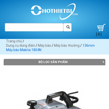
[ 0 ]
Trang chủ
/
Dụng cụ dùng điện
/
Máy bào
/
Máy bào thường
/
136mm
Máy bào Makita 1804N
BỘ LỌC SẢN PHẨM
THƯƠNG HIỆU
Black
Bosch
Crown
DCA (2)
Dewalt
Decker
(2)
(2)
(2)
(1)
Heli (1)
Hitachi
KEN (1)
Makita
(2)
(9)
Maktec
MaxPro
Skil (2)
Stanley
TPC (1)
(4)
(1)
(1)