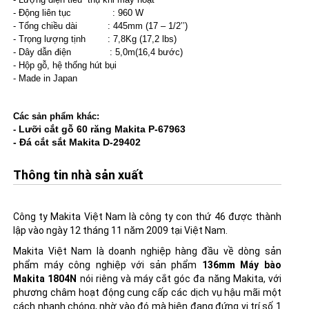
- Động liên tục : 960 W
- Tổng chiều dài : 445mm (17 – 1/2’’)
- Trọng lượng tịnh : 7,8Kg (17,2 lbs)
- Dây dẫn điện : 5,0m(16,4 bước)
- Hộp gỗ, hệ thống hút bụi
- Made in Japan
Các sản phẩm khác:
Lưỡi cắt gỗ 60 răng Makita P-67963
-
- Đá cắt sắt Makita D-29402
Thông tin nhà sản xuất
Công ty Makita Việt Nam là công ty con thứ 46 được thành
lập vào ngày 12 tháng 11 năm 2009 tại Việt Nam.
Makita Việt Nam là doanh nghiệp hàng đầu về dòng sản
phẩm máy công nghiệp với sản phẩm
136mm Máy bào
Makita 1804N
nói riêng và
máy cắt góc đa năng Makita
, với
phương châm hoạt động cung cấp các dịch vụ hậu mãi một
cách nhanh chóng, nhờ vào đó mà hiện đang đứng vị trí số 1