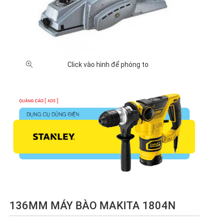
XUẤT XỨ
Nhật
Trung
Đài
Malaysia
Bản (8)
Quốc
Loan
(1)
(21)
(1)
GIÁ BÁN
Click vào hình để phóng to
500,000
1 triệu -
2 triệu -
5 triệu -
Chưa
- 1 triệu
2 triệu
5 triệu
10 triệu
có giá
VNĐ (4)
VNĐ
VNĐ (8)
VNĐ (6)
(3)
(10)
136MM MÁY BÀO MAKITA 1804N