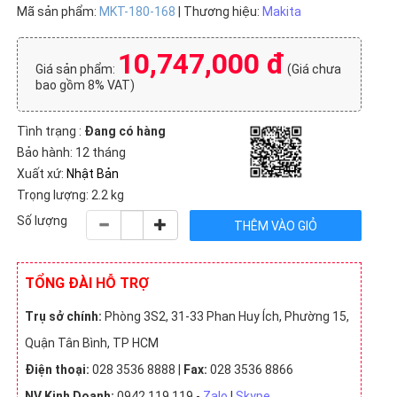
Mã sản phẩm:
MKT-180-168
| Thương hiệu:
Makita
10,747,000 đ
Giá sản phẩm:
(Giá chưa
bao gồm 8% VAT)
Tình trạng :
Đang có hàng
Bảo hành: 12 tháng
Xuất xứ:
Nhật Bản
Trọng lượng: 2.2 kg
Số lượng
TỔNG ĐÀI HỖ TRỢ
Trụ sở chính:
Phòng 3S2, 31-33 Phan Huy Ích, Phường 15,
Quận Tân Bình, TP HCM
Điện thoại:
028 3536 8888 |
Fax:
028 3536 8866
NV Kinh Doanh:
0942 119 119 -
Zalo
|
Skype