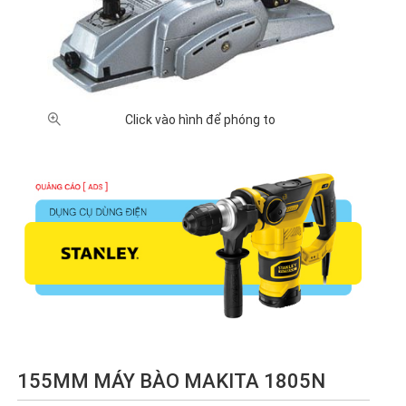
XUẤT XỨ
Nhật
Trung
Đài
Malaysia
Bản (8)
Quốc
Loan
(1)
(21)
(1)
GIÁ BÁN
Click vào hình để phóng to
500,000
1 triệu -
2 triệu -
5 triệu -
Chưa
- 1 triệu
2 triệu
5 triệu
10 triệu
có giá
VNĐ (4)
VNĐ
VNĐ (8)
VNĐ (6)
(3)
(10)
155MM MÁY BÀO MAKITA 1805N