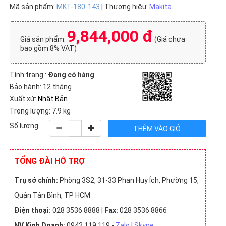
Mã sản phẩm:
MKT-180-143
| Thương hiệu:
Makita
9,844,000 đ
Giá sản phẩm:
(Giá chưa
bao gồm 8% VAT)
Tình trạng :
Đang có hàng
Bảo hành: 12 tháng
Xuất xứ:
Nhật Bản
Trọng lượng: 7.9 kg
Số lượng
TỔNG ĐÀI HỖ TRỢ
Trụ sở chính:
Phòng 3S2, 31-33 Phan Huy Ích, Phường 15,
Quận Tân Bình, TP HCM
Điện thoại:
028 3536 8888 |
Fax:
028 3536 8866
NV Kinh Doanh:
0942 119 119 -
Zalo
|
Skype