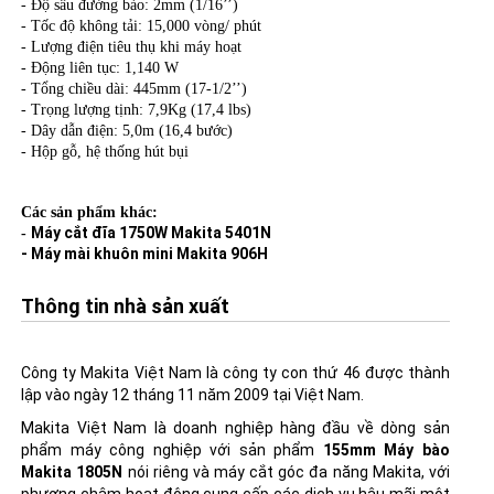
- Độ sâu đường bào: 2mm (1/16’’)
- Tốc độ không tải: 15,000 vòng/ phút
- Lượng điện tiêu thụ khi máy hoạt
- Động liên tục: 1,140 W
- Tổng chiều dài: 445mm (17-1/2’’)
- Trọng lượng tịnh: 7,9Kg (17,4 lbs)
- Dây dẫn điện: 5,0m (16,4 bước)
- Hộp gỗ, hệ thống hút bụi
Các sản phẩm khác:
Máy cắt đĩa 1750W Makita 5401N
-
- Máy mài khuôn mini Makita 906H
Thông tin nhà sản xuất
Công ty Makita Việt Nam là công ty con thứ 46 được thành
lập vào ngày 12 tháng 11 năm 2009 tại Việt Nam.
Makita Việt Nam là doanh nghiệp hàng đầu về dòng sản
phẩm máy công nghiệp với sản phẩm
155mm Máy bào
Makita 1805N
nói riêng và
máy cắt góc đa năng Makita
, với
phương châm hoạt động cung cấp các dịch vụ hậu mãi một