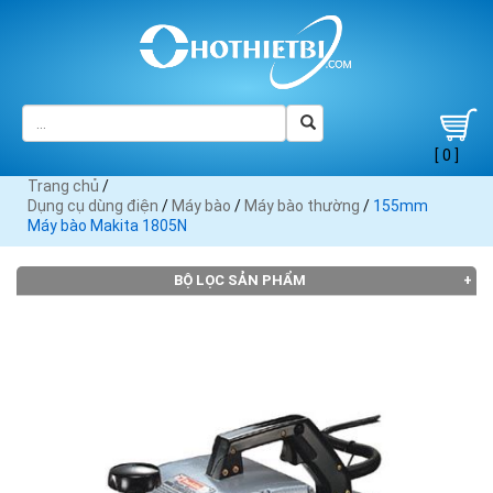
[ 0 ]
Trang chủ
/
Dụng cụ dùng điện
/
Máy bào
/
Máy bào thường
/
155mm
Máy bào Makita 1805N
BỘ LỌC SẢN PHẨM
THƯƠNG HIỆU
Black
Bosch
Crown
DCA (2)
Dewalt
Decker
(2)
(2)
(2)
(1)
Heli (1)
Hitachi
KEN (1)
Makita
(2)
(9)
Maktec
MaxPro
Skil (2)
Stanley
TPC (1)
(4)
(1)
(1)