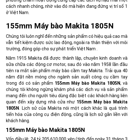
cách nhanh chóng, nhờ vào đó mà hiện đang đứng vị trí số 1
ở Việt Nam.
155mm Máy bào Makita 1805N
Chúng tôi luôn nghĩ đến những sản phẩm có hiệu quả cao mà
vẫn tiết kiệm được sức lao động, ngoài ra thân thiện với môi
trường, đóng góp cho sự phát triển Việt Nam .
Năm 1915 Makita đã được thành lập, chuyên kinh doanh và
sửa chữa các động cơ motor, sau đó vào năm 1958 lần đầu
tiên ra mắt sản phẩm
máy bào cầm tay Makita
. Trải qua 40
năm đặt nền móng cho ngành sản xuất công cụ cầm tay
trong đó có sản phẩm
155mm Máy bào Makita 1805N
, và
chúng tôi không ngừng khám phá các dịch vụ và sản phẩm
mang đến cho người tiêu dùng đặc biệt các khách hàng liên
quan đến xây dựng nhà cửa như
155mm Máy bào Makita
1805N
. Lịch sử của Makita nói một cách khác là quá trình
tiến hóa của công cụ điện động, cũng là lịch sử gắn liền với
khách hàng.
155mm Máy bào Makita 1805N
Vốn điều lệ: 24 tỷ 205.610.000 yên (tính đến ngày 31 tháng 3