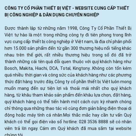
CÔNG TY CỔ PHẦN THIẾT BỊ VIỆT - WEBSITE CUNG CẤP THIẾT
BỊ CÔNG NGHIỆP & DÂN DỤNG CHUYÊN NGHIỆP
Được thành lập từ những năm 1998, Công Ty Cổ Phần Thiết Bị
Việt tự hào là một trong những công ty đi tiên phong trong lĩnh
vực cung cấp thiết bị công nghiệp ở Việt nam, là địa chỉ phân phối
hơn 15.000 sản phẩm đến từ gần 300 thương hiệu nổi tiếng khác
nhau trên thế giới, rất nhiều thương hiệu trong số đó đã trở
thành những cái tên quá đỗi quen thuộc với quý khách hàng như
Bosch, Makita, Hiachi, DCA, Total, Kingtony...Không còn tốn kém
quá nhiều thời gian và công sức của khách hàng như các phương
thức đặt hàng trước đây, Công ty cổ phần thiết bị Việt luôn mong
muốn mang đến sự tiện lợi và thoải mái nhất cho quý khách
hàng, từ khâu tham khảo sản phẩm đến khâu lựa chọn, đặt hàng,
quý khách hàng có thể tiến hành một cách cực kỳ nhanh chóng
chỉ thông qua những thao tác vô cùng đơn giản bằng điện thoại di
động hoặc máy tính cá nhân.Mọi thắc mắc hay cần tư vấn Quý
khách có thể gọi điện vào số hotline: 028 3536 8888 sẽ có nhân
viên trả lời ngay. Cám ơn Quý khách đã mua sắm tại website
chúng tôi.