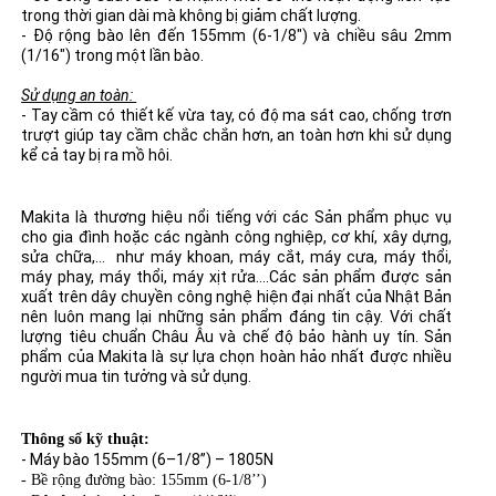
trong thời gian dài mà không bị giảm chất lượng.
- Độ rộng bào lên đến 155mm (6-1/8") và chiều sâu 2mm
(1/16") trong một lần bào.
Sử dụng an toàn:
- Tay cầm có thiết kế vừa tay, có độ ma sát cao, chống trơn
trượt giúp tay cầm chắc chắn hơn, an toàn hơn khi sử dụng
kể cả tay bị ra mồ hôi.
Makita là thương hiệu nổi tiếng với các Sản phẩm phục vụ
cho gia đình hoặc các ngành công nghiệp, cơ khí, xây dựng,
sửa chữa,... như máy khoan, máy cắt, máy cưa, máy thổi,
máy phay, máy thổi, máy xịt rửa....Các sản phẩm được sản
xuất trên dây chuyền công nghệ hiện đại nhất của Nhật Bản
nên luôn mang lại những sản phẩm đáng tin cậy. Với chất
lượng tiêu chuẩn Châu Âu và chế độ bảo hành uy tín. Sản
phẩm của Makita là sự lựa chọn hoàn hảo nhất được nhiều
người mua tin tưởng và sử dụng.
Thông số kỹ thuật:
- Máy bào 155mm (6–1/8’’) – 1805N
- Bề rộng đường bào: 155mm (6-1/8’’)