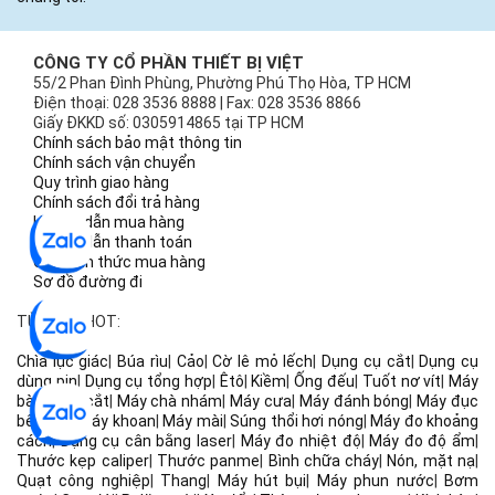
CÔNG TY CỔ PHẦN THIẾT BỊ VIỆT
55/2 Phan Đình Phùng, Phường Phú Thọ Hòa, TP HCM
Điện thoại: 028 3536 8888 | Fax: 028 3536 8866
Giấy ĐKKD số: 0305914865 tại TP HCM
Chính sách bảo mật thông tin
Chính sách vận chuyển
Quy trình giao hàng
Chính sách đổi trả hàng
Hướng dẫn mua hàng
Hướng dẫn thanh toán
Các hình thức mua hàng
Sơ đồ đường đi
TỪ KHÓA HOT:
Chìa lục giác
|
Búa rìu
|
Cảo
|
Cờ lê mỏ lếch
|
Dụng cụ cắt
|
Dụng cụ
dùng pin
|
Dụng cụ tổng hợp
|
Êtô
|
Kiềm
|
Ống đếu
|
Tuốt nơ vít
|
Máy
bào
|
Máy cắt
|
Máy chà nhám
|
Máy cưa
|
Máy đánh bóng
|
Máy đục
bê tông
|
Máy khoan
|
Máy mài
|
Súng thổi hơi nóng
|
Máy đo khoảng
cách
|
Dụng cụ cân bằng laser
|
Máy đo nhiệt độ
|
Máy đo độ ẩm
|
Thước kẹp caliper
|
Thước panme
|
Bình chữa cháy
|
Nón, mặt nạ
|
Quạt công nghiệp
|
Thang
|
Máy hút bụi
|
Máy phun nước
|
Bơm