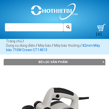
[ 0 ]
Trang chủ
/
Dụng cụ dùng điện
/
Máy bào
/
Máy bào thường
/
82mm Máy
bào 710W Crown CT14013
BỘ LỌC SẢN PHẨM
THƯƠNG HIỆU
Black
Bosch
Crown
DCA (2)
Dewalt
Decker
(2)
(2)
(2)
(1)
Heli (1)
Hitachi
KEN (1)
Makita
(2)
(9)
Maktec
MaxPro
Skil (2)
Stanley
TPC (1)
(4)
(1)
(1)