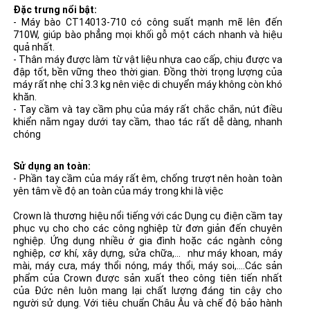
Đặc trưng nổi bật:
- Máy bào CT14013-710 có công suất mạnh mẽ lên đến
710W, giúp bào phẳng mọi khối gỗ một cách nhanh và hiệu
quả nhất.
- Thân máy được làm từ vật liệu nhựa cao cấp, chịu được va
đập tốt, bền vững theo thời gian. Đồng thời trọng lượng của
máy rất nhẹ chỉ 3.3 kg nên việc di chuyển máy không còn khó
khăn.
- Tay cầm và tay cầm phụ của máy rất chắc chắn, nút điều
khiển nằm ngay dưới tay cầm, thao tác rất dễ dàng, nhanh
chóng
Sử dụng an toàn:
- Phần tay cầm của máy rất êm, chống trượt nên hoàn toàn
yên tâm về độ an toàn của máy trong khi là việc
Crown là thương hiệu nổi tiếng với các Dụng cụ điện cầm tay
phục vụ cho cho các công nghiệp từ đơn giản đến chuyên
nghiệp. Ứng dụng nhiều ở gia đình hoặc các ngành công
nghiệp, cơ khí, xây dựng, sửa chữa,... như máy khoan, máy
mài, máy cưa, máy thổi nóng, máy thổi, máy soi,....Các sản
phẩm của Crown được sản xuất theo công tiên tiến nhất
của Đức nên luôn mang lại chất lượng đáng tin cậy cho
người sử dụng. Với tiêu chuẩn Châu Âu và chế độ bảo hành