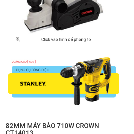
XUẤT XỨ
Nhật
Trung
Đài
Malaysia
Bản (8)
Quốc
Loan
(1)
(21)
(1)
GIÁ BÁN
Click vào hình để phóng to
500,000
1 triệu -
2 triệu -
5 triệu -
Chưa
- 1 triệu
2 triệu
5 triệu
10 triệu
có giá
VNĐ (4)
VNĐ
VNĐ (8)
VNĐ (6)
(3)
(10)
82MM MÁY BÀO 710W CROWN
CT14013