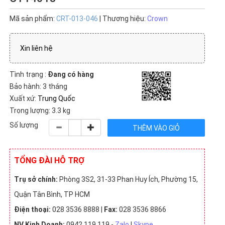
Mã sản phẩm:
CRT-013-046
| Thương hiệu:
Crown
Xin liên hệ
Tình trạng :
Đang có hàng
Bảo hành: 3 tháng
Xuất xứ:
Trung Quốc
Trọng lượng: 3.3 kg
Số lượng
TỔNG ĐÀI HỖ TRỢ
Trụ sở chính:
Phòng 3S2, 31-33 Phan Huy Ích, Phường 15,
Quận Tân Bình, TP HCM
Điện thoại:
028 3536 8888 |
Fax:
028 3536 8866
NV Kinh Doanh:
0942 119 119 -
Zalo
|
Skype