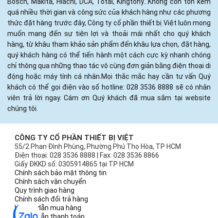
Bosch, Makita, Hiachi, DCA, Total, Kingtony...Không còn tốn kém
quá nhiều thời gian và công sức của khách hàng như các phương
thức đặt hàng trước đây, Công ty cổ phần thiết bị Việt luôn mong
muốn mang đến sự tiện lợi và thoải mái nhất cho quý khách
hàng, từ khâu tham khảo sản phẩm đến khâu lựa chọn, đặt hàng,
quý khách hàng có thể tiến hành một cách cực kỳ nhanh chóng
chỉ thông qua những thao tác vô cùng đơn giản bằng điện thoại di
động hoặc máy tính cá nhân.Mọi thắc mắc hay cần tư vấn Quý
khách có thể gọi điện vào số hotline: 028 3536 8888 sẽ có nhân
viên trả lời ngay. Cám ơn Quý khách đã mua sắm tại website
chúng tôi.
CÔNG TY CỔ PHẦN THIẾT BỊ VIỆT
55/2 Phan Đình Phùng, Phường Phú Thọ Hòa, TP HCM
Điện thoại: 028 3536 8888 | Fax: 028 3536 8866
Giấy ĐKKD số: 0305914865 tại TP HCM
Chính sách bảo mật thông tin
Chính sách vận chuyển
Quy trình giao hàng
Chính sách đổi trả hàng
Hướng dẫn mua hàng
Hướng dẫn thanh toán