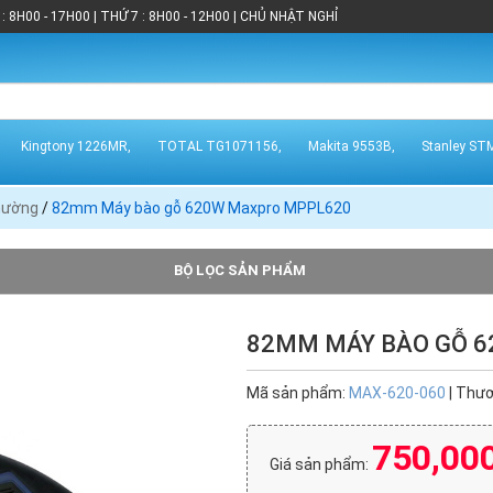
: 8H00 - 17H00 | THỨ 7 : 8H00 - 12H00 | CHỦ NHẬT NGHỈ
Kingtony 1226MR,
TOTAL TG1071156,
Makita 9553B,
Stanley ST
hường
/
82mm Máy bào gỗ 620W Maxpro MPPL620
BỘ LỌC SẢN PHẨM
82MM MÁY BÀO GỖ 
Crown (2)
DCA (2)
KEN (1)
Makita (9)
Mã sản phẩm:
MAX-620-060
| Thươ
Stanley (1)
TPC (1)
750,00
Giá sản phẩm: