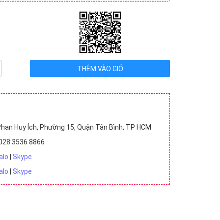
ệu VNĐ (6)
Chưa có giá (3)
han Huy Ích, Phường 15, Quận Tân Bình, TP HCM
028 3536 8866
alo
|
Skype
alo
|
Skype