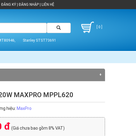
ĐĂNG KÝ
|
ĐĂNG NHẬP
|
LIÊN HỆ
[ 0 ]
MT80946,
Stanley STST73691
620W MAXPRO MPPL620
Dewalt (2)
Maktec (4)
ng hiệu:
MaxPro
0 đ
(Giá chưa bao gồm 8% VAT)