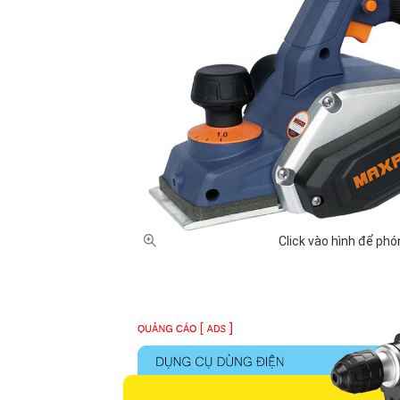
Nhật Bản (8)
Trung Quốc
GIÁ BÁN
500,000 - 1 triệu VNĐ (4)
1 triệu - 2 
Click vào hình để phó