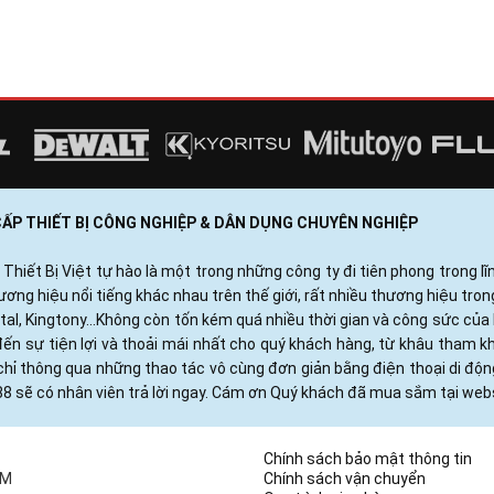
 CẤP THIẾT BỊ CÔNG NGHIỆP & DÂN DỤNG CHUYÊN NGHIỆP
ết Bị Việt tự hào là một trong những công ty đi tiên phong trong lĩn
ng hiệu nổi tiếng khác nhau trên thế giới, rất nhiều thương hiệu tro
otal, Kingtony...Không còn tốn kém quá nhiều thời gian và công sức c
ến sự tiện lợi và thoải mái nhất cho quý khách hàng, từ khâu tham 
hỉ thông qua những thao tác vô cùng đơn giản bằng điện thoại di độ
88 sẽ có nhân viên trả lời ngay. Cám ơn Quý khách đã mua sắm tại webs
Chính sách bảo mật thông tin
CM
Chính sách vận chuyển