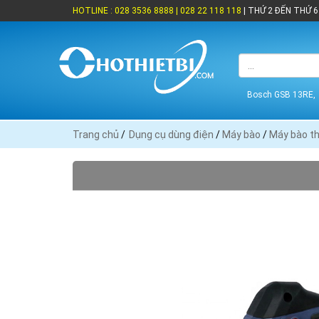
HOTLINE : 028 3536 8888 | 028 22 118 118
| THỨ 2 ĐẾN THỨ 6 
Bosch GSB 13RE,
Trang chủ
/
Dụng cụ dùng điện
/
Máy bào
/
Máy bào t
THƯƠNG HIỆU
Black Decker (1)
Bosch (2)
Heli (1)
Hitachi (2)
MaxPro (1)
Skil (2)
XUẤT XỨ