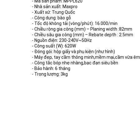
- Mã sản phẩm: MPPL620
- Nhà sản xuất: Maxpro
- Xuất xứ: Trung Quốc
- Công dụng: bào gỗ
- Tốc độ không tải (vòng/phút): 16.000/min
- Chiều rộng gia công (mm) – Planing width :82mm
- Chiều sâu gia công (mm) – Rebate depth : 2.5mm
- Nguồn điện: 230-240V~50Hz
- Công suất (W): 620W
- Đóng gói: hộp giấy và phụ kiện (như hình)
- Máy đẹp, tay cầm thông minh,mềm mại,cầm vừa êm 
- Công tắc bóp nhẹ nhàng,bạc đạn siêu bền
- Bảo hành: 6 tháng
- Trọng lượng: 3kg