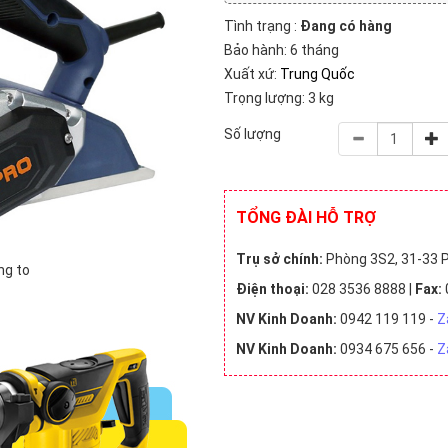
 (21)
Đài Loan (1)
Malaysia (1)
Tình trạng :
Đang có hàng
Bảo hành: 6 tháng
triệu VNĐ (10)
2 triệu - 5 triệu VNĐ (8)
5 triệu - 10 tri
Xuất xứ:
Trung Quốc
Trọng lượng: 3 kg
Số lượng
TỔNG ĐÀI HỖ TRỢ
Trụ sở chính:
Phòng 3S2, 31-33 P
ng to
Điện thoại:
028 3536 8888 |
Fax:
NV Kinh Doanh:
0942 119 119 -
Z
NV Kinh Doanh:
0934 675 656 -
Z