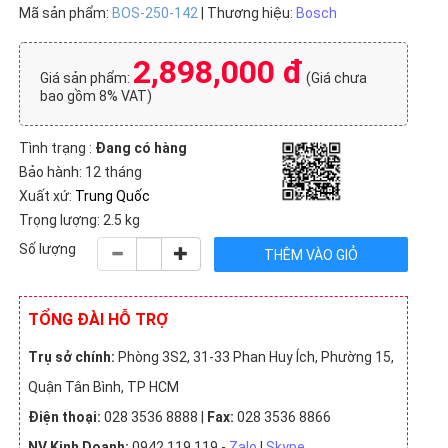
Mã sản phẩm:
BOS-250-142
| Thương hiệu:
Bosch
2,898,000 đ
Giá sản phẩm:
(Giá chưa
bao gồm 8% VAT)
Tình trạng :
Đang có hàng
Bảo hành: 12 tháng
Xuất xứ:
Trung Quốc
Trọng lượng: 2.5 kg
Số lượng
TỔNG ĐÀI HỖ TRỢ
Trụ sở chính:
Phòng 3S2, 31-33 Phan Huy Ích, Phường 15,
Quận Tân Bình, TP HCM
Điện thoại:
028 3536 8888 |
Fax:
028 3536 8866
NV Kinh Doanh:
0942 119 119 -
Zalo
|
Skype