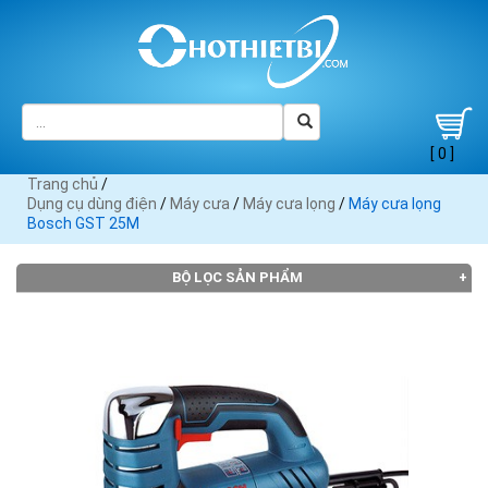
[ 0 ]
Trang chủ
/
Dụng cụ dùng điện
/
Máy cưa
/
Máy cưa lọng
/
Máy cưa lọng
Bosch GST 25M
BỘ LỌC SẢN PHẨM
THƯƠNG HIỆU
AEG (3)
Black
Bosch
Crown
DCA (3)
Decker
(7)
(1)
Dewalt
(5)
(3)
Dremel
FEG (1)
Fein (2)
Heli (1)
Hitachi
(1)
(4)
INGCO
Jadever
KEN (1)
Makita
Maktec