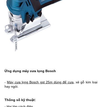
Ứng dụng máy cưa lọng Bosch
-
Máy cưa lọng Bosch gst 25m dùng để cưa
, xẻ gỗ kim loại
hay ngói.
Thông số kỹ thuật:
- Hai lớp cách điện