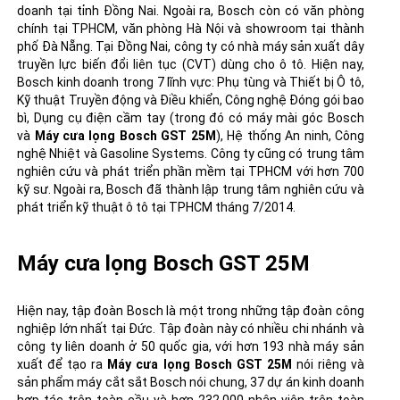
doanh tại tỉnh Đồng Nai. Ngoài ra, Bosch còn có văn phòng
chính tại TPHCM, văn phòng Hà Nội và showroom tại thành
phố Đà Nẵng. Tại Đồng Nai, công ty có nhà máy sản xuất dây
truyền lực biến đổi liên tục (CVT) dùng cho ô tô. Hiện nay,
Bosch kinh doanh trong 7 lĩnh vực: Phụ tùng và Thiết bị Ô tô,
Kỹ thuật Truyền động và Điều khiển, Công nghệ Đóng gói bao
bì,
Dụng cụ điện cầm tay
(trong đó có
máy mài góc Bosch
và
Máy cưa lọng Bosch GST 25M
), Hệ thống An ninh, Công
nghệ Nhiệt và Gasoline Systems. Công ty cũng có trung tâm
nghiên cứu và phát triển phần mềm tại TPHCM với hơn 700
kỹ sư. Ngoài ra, Bosch đã thành lập trung tâm nghiên cứu và
phát triển kỹ thuật ô tô tại TPHCM tháng 7/2014.
Máy cưa lọng Bosch GST 25M
Hiện nay, tập đoàn Bosch là một trong những tập đoàn công
nghiệp lớn nhất tại Đức. Tập đoàn này có nhiều chi nhánh và
công ty liên doanh ở 50 quốc gia, với hơn 193 nhà máy sản
xuất để tạo ra
Máy cưa lọng Bosch GST 25M
nói riêng và
sản phẩm
máy cắt sắt Bosch
nói chung, 37 dự án kinh doanh
hợp tác trên toàn cầu và hơn 232.000 nhân viên trên toàn