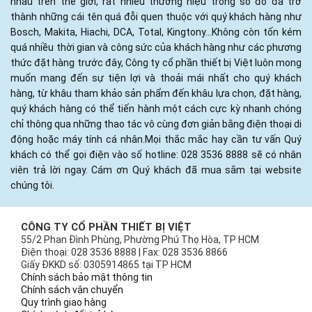
nhau trên thế giới, rất nhiều thương hiệu trong số đó đã trở
thành những cái tên quá đỗi quen thuộc với quý khách hàng như
Bosch, Makita, Hiachi, DCA, Total, Kingtony...Không còn tốn kém
quá nhiều thời gian và công sức của khách hàng như các phương
thức đặt hàng trước đây, Công ty cổ phần thiết bị Việt luôn mong
muốn mang đến sự tiện lợi và thoải mái nhất cho quý khách
hàng, từ khâu tham khảo sản phẩm đến khâu lựa chọn, đặt hàng,
quý khách hàng có thể tiến hành một cách cực kỳ nhanh chóng
chỉ thông qua những thao tác vô cùng đơn giản bằng điện thoại di
động hoặc máy tính cá nhân.Mọi thắc mắc hay cần tư vấn Quý
khách có thể gọi điện vào số hotline: 028 3536 8888 sẽ có nhân
viên trả lời ngay. Cám ơn Quý khách đã mua sắm tại website
chúng tôi.
CÔNG TY CỔ PHẦN THIẾT BỊ VIỆT
55/2 Phan Đình Phùng, Phường Phú Thọ Hòa, TP HCM
Điện thoại: 028 3536 8888 | Fax: 028 3536 8866
Giấy ĐKKD số: 0305914865 tại TP HCM
Chính sách bảo mật thông tin
Chính sách vận chuyển
Quy trình giao hàng