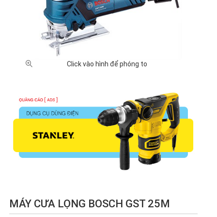
(10)
(2)
(17)
(2)
MaxPro
Metabo
Skil (2)
Stanley
Total
(3)
(4)
(2)
(9)
TPC (1)
Wadfow
(2)
Click vào hình để phóng to
XUẤT XỨ
Nhật
Trung
Đức (9)
Rumani
Bản (2)
Quốc
(1)
(74)
GIÁ BÁN
Dưới
100,000
500,000
1 triệu -
2 triệu -
100,000
-
- 1 triệu
2 triệu
5 triệu
VNĐ (5)
500,000
VNĐ
VNĐ
VNĐ
VNĐ (6)
(20)
(26)
(18)
5 triệu -
10 triệu
Chưa
10 triệu
- 20
có giá
VNĐ (4)
triệu
(6)
VNĐ (1)
MÁY CƯA LỌNG BOSCH GST 25M