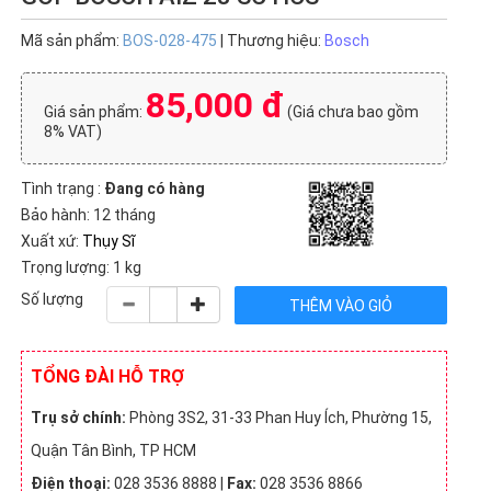
(3)
Tây Ban
Thái
Thụy Sĩ
Malaysia
Mã sản phẩm:
BOS-028-475
| Thương hiệu:
Bosch
Nha (1)
Lan (8)
(1)
(1)
85,000 đ
GIÁ BÁN
Giá sản phẩm:
(Giá chưa bao gồm
Dưới
100,000
500,000
1 triệu -
2 triệu -
8% VAT)
100,000
-
- 1 triệu
2 triệu
5 triệu
VNĐ
500,000
VNĐ
VNĐ
VNĐ
(291)
VNĐ
(63)
(59)
(13)
Tình trạng :
Đang có hàng
(320)
Bảo hành: 12 tháng
5 triệu -
10 triệu
Chưa
10 triệu
- 20
có giá
Xuất xứ:
Thụy Sĩ
VNĐ (3)
triệu
(33)
Trọng lượng: 1 kg
VNĐ (2)
Số lượng
TỔNG ĐÀI HỖ TRỢ
Trụ sở chính:
Phòng 3S2, 31-33 Phan Huy Ích, Phường 15,
Quận Tân Bình, TP HCM
Điện thoại:
028 3536 8888 |
Fax:
028 3536 8866