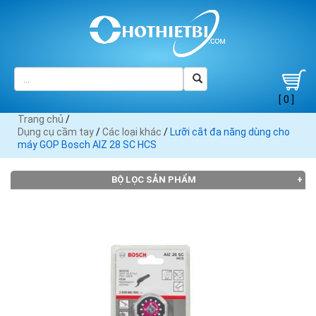
[ 0 ]
Trang chủ
/
Dụng cụ cầm tay
/
Các loại khác
/
Lưỡi cắt đa năng dùng cho
máy GOP Bosch AIZ 28 SC HCS
BỘ LỌC SẢN PHẨM
THƯƠNG HIỆU
3M (6)
Asak
Asaki
Barker
Black
(3)
(85)
(1)
Decker
(1)
Bosch
Brico
CF
Crossman
Dekton
(18)
(1)
Cooper
(6)
(7)
(3)
Dremel
Ega
(1)
Master