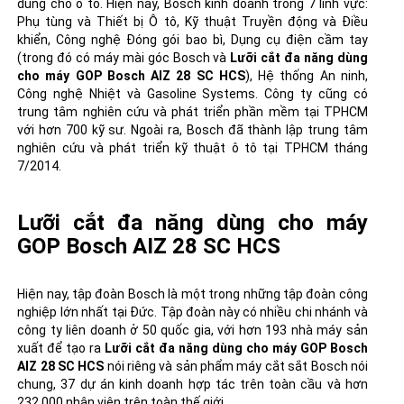
dùng cho ô tô. Hiện nay, Bosch kinh doanh trong 7 lĩnh vực:
Phụ tùng và Thiết bị Ô tô, Kỹ thuật Truyền động và Điều
khiển, Công nghệ Đóng gói bao bì,
Dụng cụ điện cầm tay
(trong đó có
máy mài góc Bosch
và
Lưỡi cắt đa năng dùng
cho máy GOP Bosch AIZ 28 SC HCS
), Hệ thống An ninh,
Công nghệ Nhiệt và Gasoline Systems. Công ty cũng có
trung tâm nghiên cứu và phát triển phần mềm tại TPHCM
với hơn 700 kỹ sư. Ngoài ra, Bosch đã thành lập trung tâm
nghiên cứu và phát triển kỹ thuật ô tô tại TPHCM tháng
7/2014.
Lưỡi cắt đa năng dùng cho máy
GOP Bosch AIZ 28 SC HCS
Hiện nay, tập đoàn Bosch là một trong những tập đoàn công
nghiệp lớn nhất tại Đức. Tập đoàn này có nhiều chi nhánh và
công ty liên doanh ở 50 quốc gia, với hơn 193 nhà máy sản
xuất để tạo ra
Lưỡi cắt đa năng dùng cho máy GOP Bosch
AIZ 28 SC HCS
nói riêng và sản phẩm
máy cắt sắt Bosch
nói
chung, 37 dự án kinh doanh hợp tác trên toàn cầu và hơn
232.000 nhân viên trên toàn thế giới.