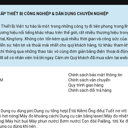
 CẤP THIẾT BỊ CÔNG NGHIỆP & DÂN DỤNG CHUYÊN NGHIỆP
ết Bị Việt tự hào là một trong những công ty đi tiên phong trong lĩn
ng hiệu nổi tiếng khác nhau trên thế giới, rất nhiều thương hiệu tro
otal, Kingtony...Không còn tốn kém quá nhiều thời gian và công sức c
ến sự tiện lợi và thoải mái nhất cho quý khách hàng, từ khâu tham 
hỉ thông qua những thao tác vô cùng đơn giản bằng điện thoại di độ
88 sẽ có nhân viên trả lời ngay. Cám ơn Quý khách đã mua sắm tại webs
Chính sách bảo mật thông tin
CM
Chính sách vận chuyển
Quy trình giao hàng
Chính sách đổi trả hàng
|
Dụng cụ dùng pin
|
Dụng cụ tổng hợp
|
Êtô
|
Kiềm
|
Ống đếu
|
Tuốt nơ vít
|
i hơi nóng
|
Máy đo khoảng cách
|
Dụng cụ cân bằng laser
|
Máy đo nhiệ
ng
|
Máy hút bụi
|
Máy phun nước
|
Bơm nước
|
Con đội
|
Palăng, tời
|
Xe đ
ụng cụ dùng khí nén
...