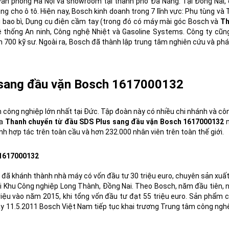
văn phòng Hà Nội và showroom tại thành phố Đà Nẵng. Tại Đồng Nai, 
ng cho ô tô. Hiện nay, Bosch kinh doanh trong 7 lĩnh vực: Phụ tùng và T
 bao bì,
Dụng cụ điện cầm tay
(trong đó có
máy mài góc Bosch
và
Th
ệ thống An ninh, Công nghệ Nhiệt và Gasoline Systems. Công ty cũn
700 kỹ sư. Ngoài ra, Bosch đã thành lập trung tâm nghiên cứu và phát
 sang đầu vặn Bosch 1617000132
 công nghiệp lớn nhất tại Đức. Tập đoàn này có nhiều chi nhánh và côn
ra
Thanh chuyển từ đầu SDS Plus sang đầu vặn Bosch 1617000132
n
nh hợp tác trên toàn cầu và hơn 232.000 nhân viên trên toàn thế giới.
 1617000132
đã khánh thành nhà máy có vốn đầu tư 30 triệu euro, chuyên sản xuất
tại Khu Công nghiệp Long Thành, Đồng Nai. Theo Bosch, năm đầu tiên,
3 triệu vào năm 2015, khi tổng vốn đầu tư đạt 55 triệu euro. Sản phẩm
ày 11.5.2011 Bosch Việt Nam tiếp tục khai trương Trung tâm công ng