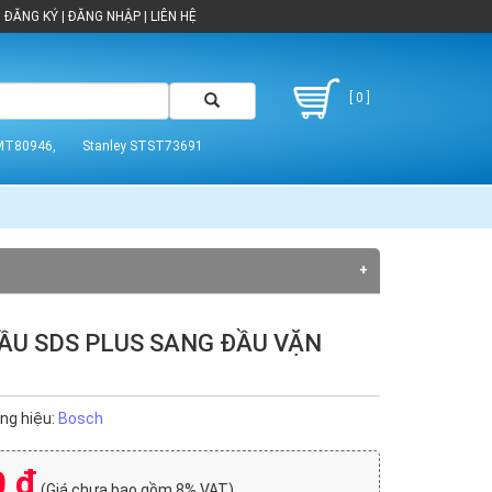
ĐĂNG KÝ
|
ĐĂNG NHẬP
|
LIÊN HỆ
[ 0 ]
MT80946,
Stanley STST73691
ẦU SDS PLUS SANG ĐẦU VẶN
Black Decker (1)
Dekton (7)
ng hiệu:
Bosch
Fujiya (3)
JTC (2)
0 đ
MaxPro (1)
(Giá chưa bao gồm 8% VAT)