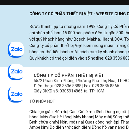
CÔNG TY CỔ PHẦN THIẾT BỊ VIỆT - WEBSITE CUNG
Được thành lập từ những năm 1998, Công Ty Cổ Phần Thi
chỉ phân phối hơn 15.000 sản phẩm đến từ gần 300 thươ
với quý khách hàng như Bosch, Makita, Hiachi, DCA, T
Công ty cổ phần thiết bị Việt luôn mong muốn mang đ
hàng có thể tiến hành một cách cực kỳ nhanh chóng c
Quý khách có thể gọi điện vào số hotline: 028 3536 88
CÔNG TY CỔ PHẦN THIẾT BỊ VIỆT
55/2 Phan Đình Phùng, Phường Phú Thọ Hòa, TP H
Điện thoại: 028 3536 8888 | Fax: 028 3536 8866
Giấy ĐKKD số: 0305914865 tại TP HCM
TỪ KHÓA HOT:
Chìa lục giác
|
Búa rìu
|
Cảo
|
Cờ lê mỏ lếch
|
Dụng cụ cắt
bóng
|
Máy đục bê tông
|
Máy khoan
|
Máy mài
|
Súng thổ
Bình chữa cháy
|
Nón, mặt nạ
|
Quạt công nghiệp
|
Tha
Ampe kìm
|
Đo điện trở cách điện
|
Đồng hồ vạn năng
|
D