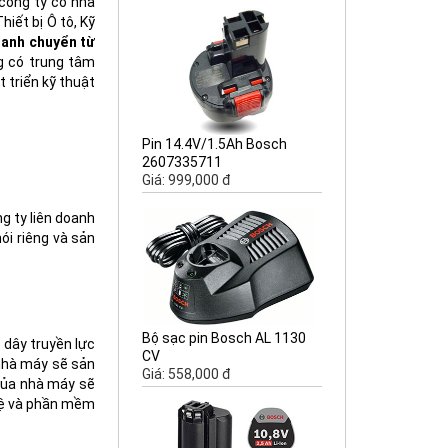
công ty có nhà
hiết bị Ô tô, Kỹ
anh chuyển từ
g có trung tâm
 triển kỹ thuật
Pin 14.4V/1.5Ah Bosch
2607335711
Giá: 999,000 đ
g ty liên doanh
ói riêng và sản
Bộ sạc pin Bosch AL 1130
 dây truyền lực
CV
 nhà máy sẽ sản
Giá: 558,000 đ
 của nhà máy sẽ
hệ và phần mềm