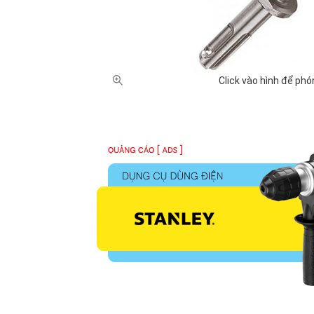
Niigata (3)
Pard (2)
Shinwa (1)
Standard (
TOP (7)
Toptul (11)
Wadfow (118)
Workpro (3
Click vào hình để phó
XUẤT XỨ
Mỹ (40)
Nhật Bản (
Mexico (3)
Tây Ban Nh
GIÁ BÁN
Dưới 100,000 VNĐ (291)
100,000 - 
5 triệu - 10 triệu VNĐ (3)
10 triệu - 2