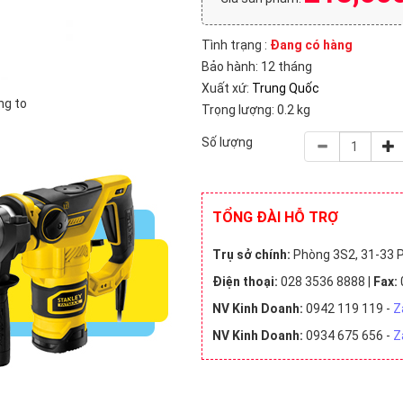
Proskit (1)
Sata (12)
1)
Stanley (53)
Tajima (1)
Tình trạng :
Đang có hàng
Total (135)
Truper (49)
Bảo hành: 12 tháng
Xuất xứ:
Trung Quốc
2)
Wynns (1)
ng to
Trọng lượng: 0.2 kg
Số lượng
11)
Trung Quốc (668)
Đài Loan (50)
a (1)
Thái Lan (8)
Thụy Sĩ (1)
TỔNG ĐÀI HỖ TRỢ
500,000 VNĐ (320)
500,000 - 1 triệu VNĐ (63)
1 triệu - 2 triệ
Trụ sở chính:
Phòng 3S2, 31-33 P
0 triệu VNĐ (2)
Chưa có giá (33)
Điện thoại:
028 3536 8888 |
Fax:
NV Kinh Doanh:
0942 119 119 -
Z
NV Kinh Doanh:
0934 675 656 -
Z