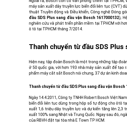
Ngoài ra, Bosch còn có văn phòng chính tại TPHCM, 
máy sản xuất dây truyền lực biến đổi liên tục (CVT) dù
thuật Truyền động và Điều khiển, Công nghệ Đóng gói
đầu SDS Plus sang đầu vặn Bosch 1617000132
), H
nghiên cứu và phát triển phần mềm tại TPHCM với hơn 
ô tô tại TPHCM tháng 7/2014.
Thanh chuyển từ đầu SDS Plus
Hiện nay, tập đoàn Bosch là một trong những tập đoàn
ở 50 quốc gia, với hơn 193 nhà máy sản xuất để tạo 
phẩm
máy cắt sắt Bosch
nói chung, 37 dự án kinh doa
Thanh chuyển từ đầu SDS Plus sang đầu vặn Bosch
Ngày 14.4.2011, Công ty TNHH Robert Bosch Việt Nam 
biến đổi liên tục dùng trong hộp số tự động cho ôtô 
xuất 1,6 triệu dây truyền lực và dự kiến tăng lên 2,
xuất 100% sang Nhật và Trung Quốc. Ngay sau đó, ng
của RBVH đặt tại tòa nhà E Town TP HCM.