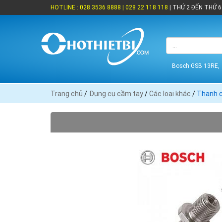
HOTLINE : 028 3536 8888 | 028 22 118 118
| THỨ 2 ĐẾN THỨ 6 
Bosch GSB 13RE,
Trang chủ
/
Dụng cụ cầm tay
/
Các loại khác
/
Thanh c
THƯƠNG HIỆU
3M (6)
Asak (3)
Bosch (18)
Brico (1)
Dremel (1)
Ega Master
INDY (8)
INGCO (90)
Không có (15)
Kingtony (1