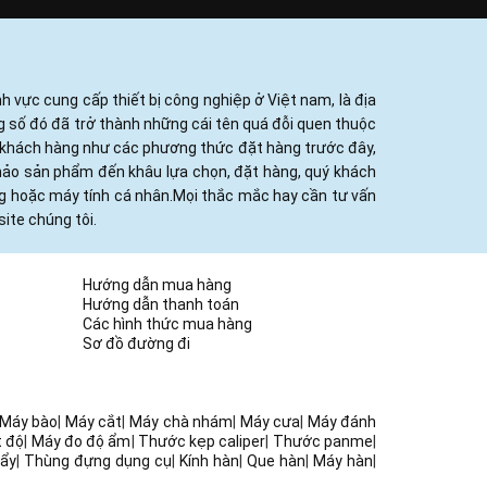
h vực cung cấp thiết bị công nghiệp ở Việt nam, là địa
ng số đó đã trở thành những cái tên quá đỗi quen thuộc
ủa khách hàng như các phương thức đặt hàng trước đây,
khảo sản phẩm đến khâu lựa chọn, đặt hàng, quý khách
ng hoặc máy tính cá nhân.Mọi thắc mắc hay cần tư vấn
ite chúng tôi.
Hướng dẫn mua hàng
Hướng dẫn thanh toán
Các hình thức mua hàng
Sơ đồ đường đi
Máy bào
|
Máy cắt
|
Máy chà nhám
|
Máy cưa
|
Máy đánh
t độ
|
Máy đo độ ẩm
|
Thước kẹp caliper
|
Thước panme
|
ẩy
|
Thùng đựng dụng cụ
|
Kính hàn
|
Que hàn
|
Máy hàn
|