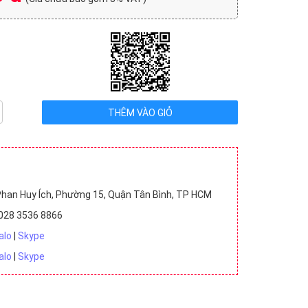
Sellery (2)
Tolsen (2)
Vata (4)
Đức (1)
Malaysia (1)
u VNĐ (59)
2 triệu - 5 triệu VNĐ (13)
han Huy Ích, Phường 15, Quận Tân Bình, TP HCM
028 3536 8866
alo
|
Skype
alo
|
Skype