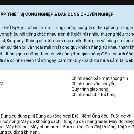
 CẤP THIẾT BỊ CÔNG NGHIỆP & DÂN DỤNG CHUYÊN NGHIỆP
ết Bị Việt tự hào là một trong những công ty đi tiên phong trong lĩn
ng hiệu nổi tiếng khác nhau trên thế giới, rất nhiều thương hiệu tro
otal, Kingtony...Không còn tốn kém quá nhiều thời gian và công sức c
ến sự tiện lợi và thoải mái nhất cho quý khách hàng, từ khâu tham 
hỉ thông qua những thao tác vô cùng đơn giản bằng điện thoại di độ
88 sẽ có nhân viên trả lời ngay. Cám ơn Quý khách đã mua sắm tại webs
Chính sách bảo mật thông tin
CM
Chính sách vận chuyển
Quy trình giao hàng
Chính sách đổi trả hàng
|
Dụng cụ dùng pin
|
Dụng cụ tổng hợp
|
Êtô
|
Kiềm
|
Ống đếu
|
Tuốt nơ vít
|
i hơi nóng
|
Máy đo khoảng cách
|
Dụng cụ cân bằng laser
|
Máy đo nhiệ
ng
|
Máy hút bụi
|
Máy phun nước
|
Bơm nước
|
Con đội
|
Palăng, tời
|
Xe đ
ụng cụ dùng khí nén
...