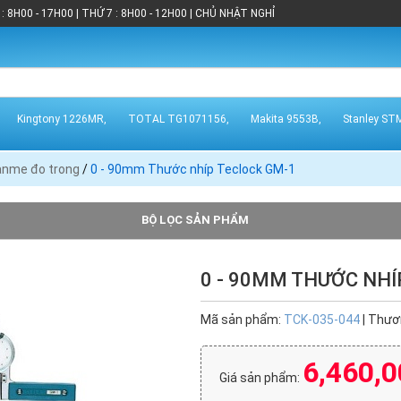
: 8H00 - 17H00 | THỨ 7 : 8H00 - 12H00 | CHỦ NHẬT NGHỈ
Kingtony 1226MR,
TOTAL TG1071156,
Makita 9553B,
Stanley ST
nme đo trong
/
0 - 90mm Thước nhíp Teclock GM-1
BỘ LỌC SẢN PHẨM
0 - 90MM THƯỚC NHÍ
ht (15)
Niigata (7)
Teclock (6)
Mã sản phẩm:
TCK-035-044
| Thươ
30)
6,460,0
Giá sản phẩm: