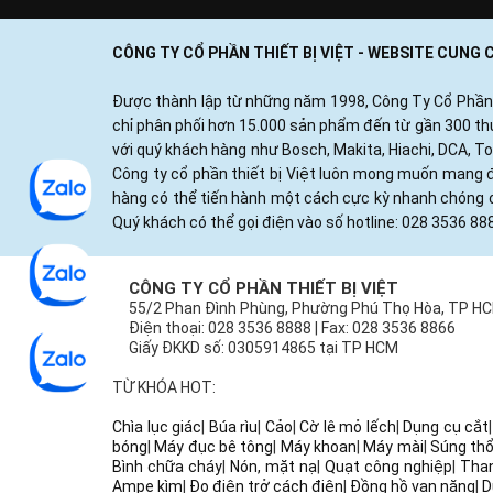
CÔNG TY CỔ PHẦN THIẾT BỊ VIỆT - WEBSITE CUNG
Được thành lập từ những năm 1998, Công Ty Cổ Phần Thi
chỉ phân phối hơn 15.000 sản phẩm đến từ gần 300 thươ
với quý khách hàng như Bosch, Makita, Hiachi, DCA, T
Công ty cổ phần thiết bị Việt luôn mong muốn mang đ
hàng có thể tiến hành một cách cực kỳ nhanh chóng c
Quý khách có thể gọi điện vào số hotline: 028 3536 88
CÔNG TY CỔ PHẦN THIẾT BỊ VIỆT
55/2 Phan Đình Phùng, Phường Phú Thọ Hòa, TP H
Điện thoại: 028 3536 8888 | Fax: 028 3536 8866
Giấy ĐKKD số: 0305914865 tại TP HCM
TỪ KHÓA HOT:
Chìa lục giác
|
Búa rìu
|
Cảo
|
Cờ lê mỏ lếch
|
Dụng cụ cắt
bóng
|
Máy đục bê tông
|
Máy khoan
|
Máy mài
|
Súng thổ
Bình chữa cháy
|
Nón, mặt nạ
|
Quạt công nghiệp
|
Tha
Ampe kìm
|
Đo điện trở cách điện
|
Đồng hồ vạn năng
|
D