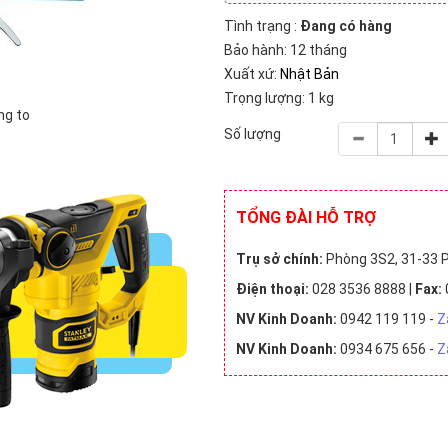
triệu VNĐ (9)
2 triệu - 5 triệu VNĐ (21)
5 triệu - 10 tri
Tình trạng :
Đang có hàng
Bảo hành: 12 tháng
Xuất xứ:
Nhật Bản
Trọng lượng: 1 kg
ng to
Số lượng
TỔNG ĐÀI HỖ TRỢ
Trụ sở chính:
Phòng 3S2, 31-33 P
Điện thoại:
028 3536 8888 |
Fax:
NV Kinh Doanh:
0942 119 119 -
Z
NV Kinh Doanh:
0934 675 656 -
Z