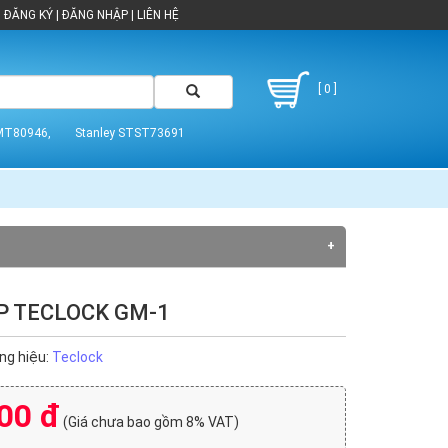
ĐĂNG KÝ
|
ĐĂNG NHẬP
|
LIÊN HỆ
[ 0 ]
MT80946,
Stanley STST73691
P TECLOCK GM-1
ng hiệu:
Teclock
00 đ
(Giá chưa bao gồm 8% VAT)