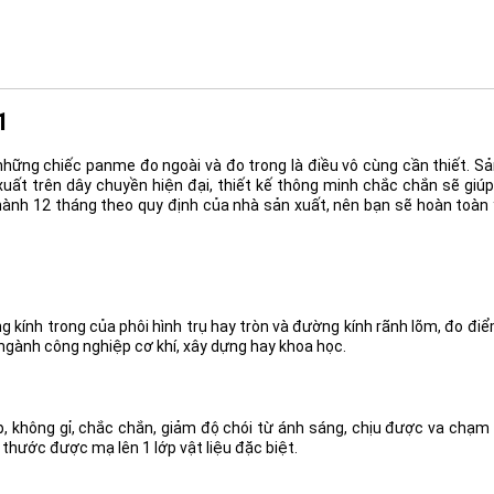
1
ị những chiếc panme đo ngoài và đo trong là điều vô cùng cần thiết.
uất trên dây chuyền hiện đại, thiết kế thông minh chắc chắn sẽ giúp
nh 12 tháng theo quy định của nhà sản xuất, nên bạn sẽ hoàn toàn 
kính trong của phôi hình trụ hay tròn và đường kính rãnh lõm, đo điể
ngành công nghiệp cơ khí, xây dựng hay khoa học.
không gỉ, chắc chắn, giảm độ chói từ ánh sáng, chịu được va chạm
ặt thước được mạ lên 1 lớp vật liệu đặc biệt.