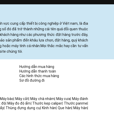
h vực cung cấp thiết bị công nghiệp ở Việt nam, là địa
ng số đó đã trở thành những cái tên quá đỗi quen thuộc
ủa khách hàng như các phương thức đặt hàng trước đây,
khảo sản phẩm đến khâu lựa chọn, đặt hàng, quý khách
ng hoặc máy tính cá nhân.Mọi thắc mắc hay cần tư vấn
ite chúng tôi.
Hướng dẫn mua hàng
Hướng dẫn thanh toán
Các hình thức mua hàng
Sơ đồ đường đi
Máy bào
|
Máy cắt
|
Máy chà nhám
|
Máy cưa
|
Máy đánh
t độ
|
Máy đo độ ẩm
|
Thước kẹp caliper
|
Thước panme
|
ẩy
|
Thùng đựng dụng cụ
|
Kính hàn
|
Que hàn
|
Máy hàn
|