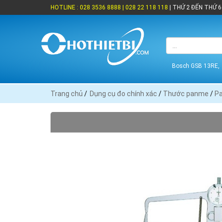
HOTLINE : 028 3536 8888 | 028 22 118 118
| THỨ 2 ĐẾN THỨ 6 
Bosch GSB 13RE,
Trang chủ
/
Dụng cụ đo chính xác
/
Thước panme
/
Pa
THƯƠNG HIỆU
Mitutoyo (17)
Moore Wrig
XUẤT XỨ
Anh (15)
Nhật Bản (
GIÁ BÁN