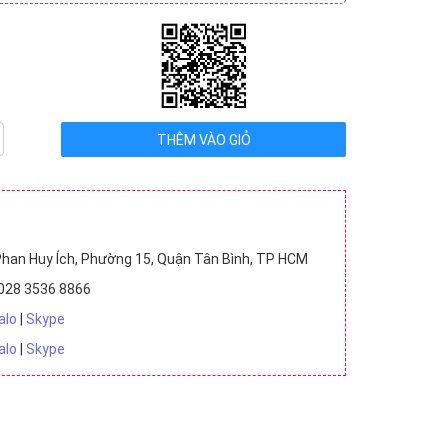
ệu VNĐ (8)
Chưa có giá (6)
han Huy Ích, Phường 15, Quận Tân Bình, TP HCM
028 3536 8866
alo
|
Skype
alo
|
Skype