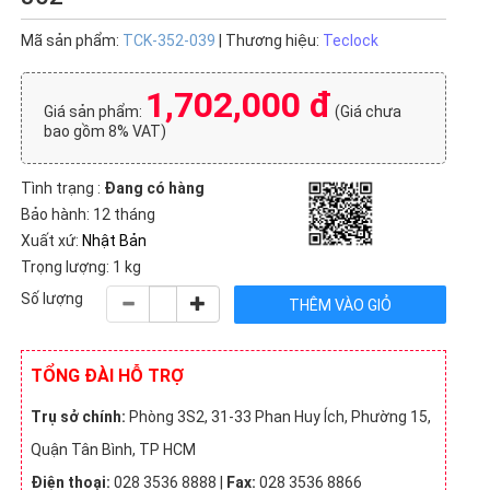
Mã sản phẩm:
TCK-352-039
| Thương hiệu:
Teclock
1,702,000 đ
Giá sản phẩm:
(Giá chưa
bao gồm 8% VAT)
Tình trạng :
Đang có hàng
Bảo hành: 12 tháng
Xuất xứ:
Nhật Bản
Trọng lượng: 1 kg
Số lượng
TỔNG ĐÀI HỖ TRỢ
Trụ sở chính:
Phòng 3S2, 31-33 Phan Huy Ích, Phường 15,
Quận Tân Bình, TP HCM
Điện thoại:
028 3536 8888 |
Fax:
028 3536 8866