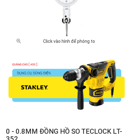
XUẤT XỨ
Anh
Nhật
Trung
Đài
Thụy Sĩ
(32)
Bản
Quốc
Loan
(10)
(66)
(3)
(2)
Click vào hình để phóng to
GIÁ BÁN
100,000
500,000
1 triệu -
2 triệu -
5 triệu -
-
- 1 triệu
2 triệu
5 triệu
10 triệu
500,000
VNĐ
VNĐ
VNĐ
VNĐ
VNĐ (3)
(15)
(27)
(31)
(19)
10 triệu
Chưa
- 20
có giá
triệu
(13)
VNĐ (5)
0 - 0.8MM ĐỒNG HỒ SO TECLOCK LT-
352