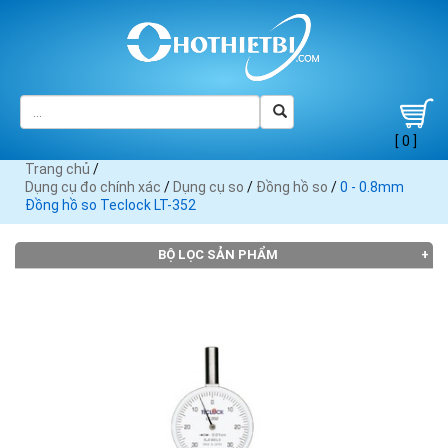
[ 0 ]
Trang chủ
/
Dụng cụ đo chính xác
/
Dụng cụ so
/
Đồng hồ so
/
0 - 0.8mm
Đồng hồ so Teclock LT-352
BỘ LỌC SẢN PHẨM
THƯƠNG HIỆU
3M (2)
Endura
Insize
Mitutoyo
Moore
(1)
(1)
(50)
Wright
(21)
Noga
Sata
Shinwa
Starret
Sylvac
(4)
(1)
(1)
(11)
(10)
Teclock
(11)