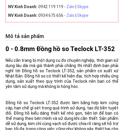
NV Kinh Doanh:
0942 119 119 -
Zalo
|
Skype
NV Kinh Doanh:
0934 675 656 -
Zalo
|
Skype
Mô tả sản phẩm
0 - 0.8mm Đồng hồ so Teclock LT-352
Nếu cần trang bị một dụng cụ đo chuyên nghiệp, thời gian sử
dụng lâu dài mà giá thành phải chăng thì nhất định bạn phải
nghĩ tới Đồng hồ so Teclock LT-352, sản phẩm có xuất xứ
Nhật Bản. Đồng hồ so có thiết kế hiện đại, tích hợp nhiều ứng
dụng, sản xuất theo quy trình của Teclock nên bạn có thể
yên tâm sử dụng mà không lo hỏng hóc.
Đồng hồ so Teclock LT-352 được làm bằng hợp kim cứng
cáp, hạn chế gỉ sét trong quá trình sử dụng, tạo độ bền tuyệt
đối. Đồng hồ kiểu dáng thiết kế nhỏ gọn, tiện lợi để bạn có
thể mang theo bên mình và sử dụng khi cần thiết. Sản phẩm
dễ sử dụng, kim chỉ cùng vạch số được chia rõ ràng sẽ hỗ trợ
bạn tối đa trong công việc cũng như không gây thiệt hại cho