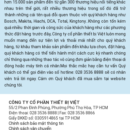
hơn 15.000 sản phẩm đến từ gần 300 thương hiệu nổi tiếng khác
nhau trên thế giới, rất nhiều thương hiệu trong số đó đã trở
thành những cái tên quá đỗi quen thuộc với quý khách hàng như
Bosch, Makita, Hiachi, DCA, Total, Kingtony...Không còn tốn kém
quá nhiều thời gian và công sức của khách hàng như các phương
thức đặt hàng trước đây, Công ty cổ phần thiết bị Việt luôn mong
muốn mang đến sự tiện lợi và thoải mái nhất cho quý khách
hàng, từ khâu tham khảo sản phẩm đến khâu lựa chọn, đặt hàng,
quý khách hàng có thể tiến hành một cách cực kỳ nhanh chóng
chỉ thông qua những thao tác vô cùng đơn giản bằng điện thoại di
động hoặc máy tính cá nhân.Mọi thắc mắc hay cần tư vấn Quý
khách có thể gọi điện vào số hotline: 028 3536 8888 sẽ có nhân
viên trả lời ngay. Cám ơn Quý khách đã mua sắm tại website
chúng tôi.
CÔNG TY CỔ PHẦN THIẾT BỊ VIỆT
55/2 Phan Đình Phùng, Phường Phú Thọ Hòa, TP HCM
Điện thoại: 028 3536 8888 | Fax: 028 3536 8866
Giấy ĐKKD số: 0305914865 tại TP HCM
Chính sách bảo mật thông tin
Chính sách vận chuyển