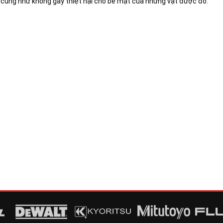
ệc cũng như không gây thiệt hại cho bề mặt của những vật được đo.