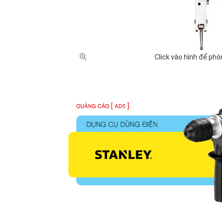
Anh (32)
Nhật Bản (
GIÁ BÁN
100,000 - 500,000 VNĐ (3)
500,000 - 1
10 triệu - 20 triệu VNĐ (5)
Chưa có giá
Click vào hình để phó