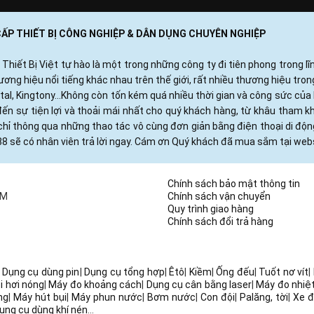
 CẤP THIẾT BỊ CÔNG NGHIỆP & DÂN DỤNG CHUYÊN NGHIỆP
ết Bị Việt tự hào là một trong những công ty đi tiên phong trong lĩn
ng hiệu nổi tiếng khác nhau trên thế giới, rất nhiều thương hiệu tro
otal, Kingtony...Không còn tốn kém quá nhiều thời gian và công sức c
ến sự tiện lợi và thoải mái nhất cho quý khách hàng, từ khâu tham 
hỉ thông qua những thao tác vô cùng đơn giản bằng điện thoại di độ
88 sẽ có nhân viên trả lời ngay. Cám ơn Quý khách đã mua sắm tại webs
Chính sách bảo mật thông tin
CM
Chính sách vận chuyển
Quy trình giao hàng
Chính sách đổi trả hàng
|
Dụng cụ dùng pin
|
Dụng cụ tổng hợp
|
Êtô
|
Kiềm
|
Ống đếu
|
Tuốt nơ vít
|
i hơi nóng
|
Máy đo khoảng cách
|
Dụng cụ cân bằng laser
|
Máy đo nhiệ
ng
|
Máy hút bụi
|
Máy phun nước
|
Bơm nước
|
Con đội
|
Palăng, tời
|
Xe đ
ụng cụ dùng khí nén
...