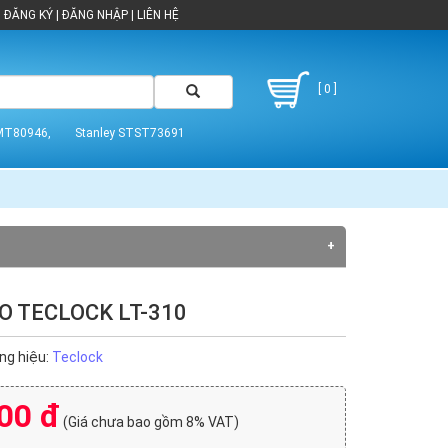
ĐĂNG KÝ
|
ĐĂNG NHẬP
|
LIÊN HỆ
[ 0 ]
MT80946,
Stanley STST73691
O TECLOCK LT-310
Moore Wright (21)
Sylvac (10)
ng hiệu:
Teclock
00 đ
(Giá chưa bao gồm 8% VAT)