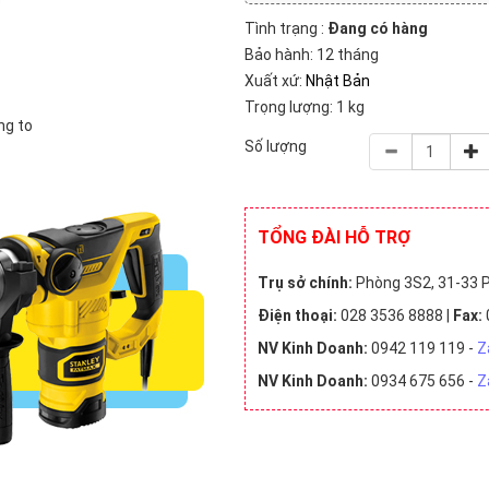
66)
Trung Quốc (3)
Đài Loan (2)
Tình trạng :
Đang có hàng
Bảo hành: 12 tháng
 triệu VNĐ (15)
1 triệu - 2 triệu VNĐ (27)
2 triệu - 5 triệ
Xuất xứ:
Nhật Bản
Trọng lượng: 1 kg
 (13)
ng to
Số lượng
TỔNG ĐÀI HỖ TRỢ
Trụ sở chính:
Phòng 3S2, 31-33 P
Điện thoại:
028 3536 8888 |
Fax:
NV Kinh Doanh:
0942 119 119 -
Z
NV Kinh Doanh:
0934 675 656 -
Z