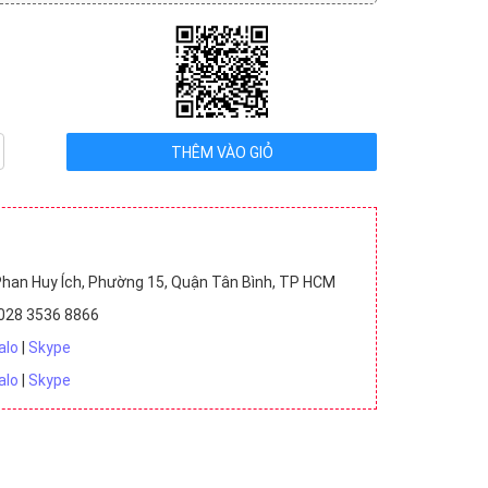
Thụy Sĩ (10)
u VNĐ (31)
5 triệu - 10 triệu VNĐ (19)
han Huy Ích, Phường 15, Quận Tân Bình, TP HCM
028 3536 8866
alo
|
Skype
alo
|
Skype