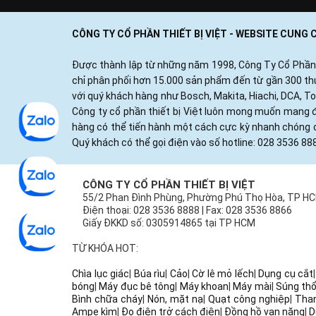
CÔNG TY CỔ PHẦN THIẾT BỊ VIỆT - WEBSITE CUNG
Được thành lập từ những năm 1998, Công Ty Cổ Phần Thi
chỉ phân phối hơn 15.000 sản phẩm đến từ gần 300 thươ
với quý khách hàng như Bosch, Makita, Hiachi, DCA, T
Công ty cổ phần thiết bị Việt luôn mong muốn mang đ
hàng có thể tiến hành một cách cực kỳ nhanh chóng c
Quý khách có thể gọi điện vào số hotline: 028 3536 88
CÔNG TY CỔ PHẦN THIẾT BỊ VIỆT
55/2 Phan Đình Phùng, Phường Phú Thọ Hòa, TP H
Điện thoại: 028 3536 8888 | Fax: 028 3536 8866
Giấy ĐKKD số: 0305914865 tại TP HCM
TỪ KHÓA HOT:
Chìa lục giác
|
Búa rìu
|
Cảo
|
Cờ lê mỏ lếch
|
Dụng cụ cắt
bóng
|
Máy đục bê tông
|
Máy khoan
|
Máy mài
|
Súng thổ
Bình chữa cháy
|
Nón, mặt nạ
|
Quạt công nghiệp
|
Tha
Ampe kìm
|
Đo điện trở cách điện
|
Đồng hồ vạn năng
|
D