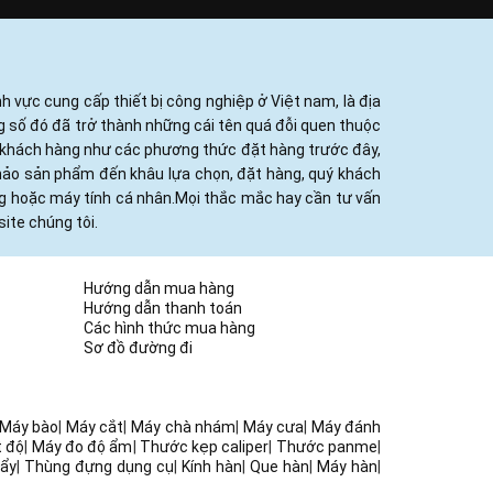
h vực cung cấp thiết bị công nghiệp ở Việt nam, là địa
ng số đó đã trở thành những cái tên quá đỗi quen thuộc
ủa khách hàng như các phương thức đặt hàng trước đây,
khảo sản phẩm đến khâu lựa chọn, đặt hàng, quý khách
ng hoặc máy tính cá nhân.Mọi thắc mắc hay cần tư vấn
ite chúng tôi.
Hướng dẫn mua hàng
Hướng dẫn thanh toán
Các hình thức mua hàng
Sơ đồ đường đi
Máy bào
|
Máy cắt
|
Máy chà nhám
|
Máy cưa
|
Máy đánh
t độ
|
Máy đo độ ẩm
|
Thước kẹp caliper
|
Thước panme
|
ẩy
|
Thùng đựng dụng cụ
|
Kính hàn
|
Que hàn
|
Máy hàn
|