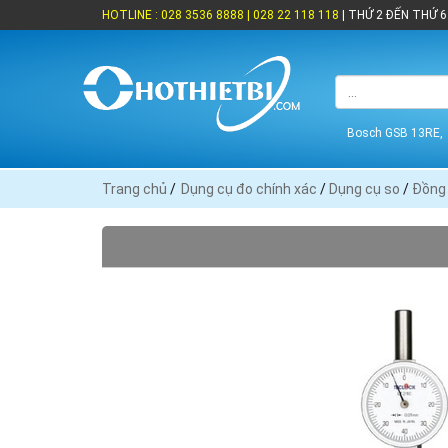
HOTLINE : 028 3536 8888 | 028 22 118 118
| THỨ 2 ĐẾN THỨ 6 
Bosch GSB 13RE,
Trang chủ
/
Dụng cụ đo chính xác
/
Dụng cụ so
/
Đồng 
THƯƠNG HIỆU
3M (2)
Endura (1)
Noga (4)
Sata (1)
Teclock (11)
XUẤT XỨ