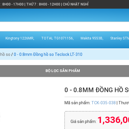
: 8H00 - 17H00 | THỨ 7 : 8H00 - 12H00 | CHỦ NHẬT NGHỈ
Kingtony 1226MR,
TOTAL TG1071156,
Makita 9553B,
Stanley ST
hồ so
/
0 - 0.8mm Đồng hồ so Teclock LT-310
BỘ LỌC SẢN PHẨM
0 - 0.8MM ĐỒNG HỒ S
Insize (1)
Mitutoyo (50)
Shinwa (1)
Starret (11)
Mã sản phẩm:
TCK-035-038
| Thươ
1,336,0
Giá sản phẩm: