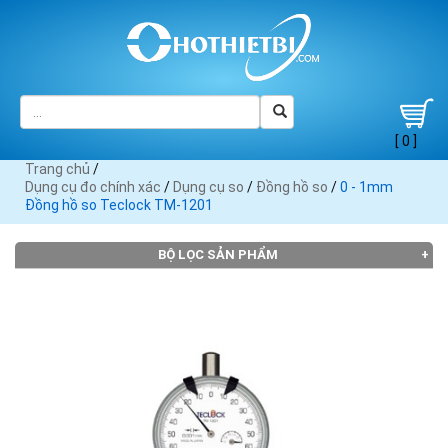
[ 0 ]
Trang chủ
/
Dụng cụ đo chính xác
/
Dụng cụ so
/
Đồng hồ so
/
0 - 1mm
Đồng hồ so Teclock TM-1201
BỘ LỌC SẢN PHẨM
THƯƠNG HIỆU
3M (2)
Endura
Insize
Mitutoyo
Moore
(1)
(1)
(50)
Wright
(21)
Noga
Sata
Shinwa
Starret
Sylvac
(4)
(1)
(1)
(11)
(10)
Teclock
(11)