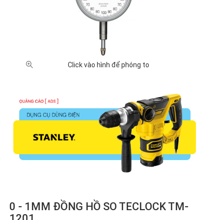
XUẤT XỨ
Anh
Nhật
Trung
Đài
Thụy Sĩ
(32)
Bản
Quốc
Loan
(10)
(66)
(3)
(2)
Click vào hình để phóng to
GIÁ BÁN
100,000
500,000
1 triệu -
2 triệu -
5 triệu -
-
- 1 triệu
2 triệu
5 triệu
10 triệu
500,000
VNĐ
VNĐ
VNĐ
VNĐ
VNĐ (3)
(15)
(27)
(31)
(19)
10 triệu
Chưa
- 20
có giá
triệu
(13)
VNĐ (5)
0 - 1MM ĐỒNG HỒ SO TECLOCK TM-
1201