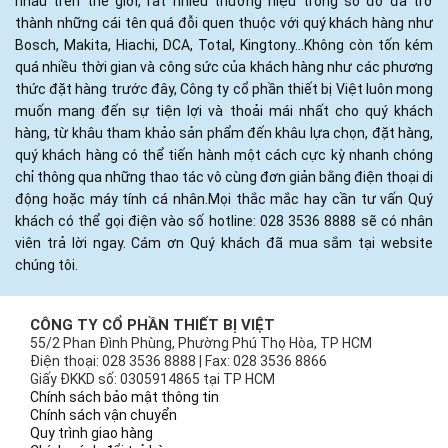
nhau trên thế giới, rất nhiều thương hiệu trong số đó đã trở
thành những cái tên quá đỗi quen thuộc với quý khách hàng như
Bosch, Makita, Hiachi, DCA, Total, Kingtony...Không còn tốn kém
quá nhiều thời gian và công sức của khách hàng như các phương
thức đặt hàng trước đây, Công ty cổ phần thiết bị Việt luôn mong
muốn mang đến sự tiện lợi và thoải mái nhất cho quý khách
hàng, từ khâu tham khảo sản phẩm đến khâu lựa chọn, đặt hàng,
quý khách hàng có thể tiến hành một cách cực kỳ nhanh chóng
chỉ thông qua những thao tác vô cùng đơn giản bằng điện thoại di
động hoặc máy tính cá nhân.Mọi thắc mắc hay cần tư vấn Quý
khách có thể gọi điện vào số hotline: 028 3536 8888 sẽ có nhân
viên trả lời ngay. Cám ơn Quý khách đã mua sắm tại website
chúng tôi.
CÔNG TY CỔ PHẦN THIẾT BỊ VIỆT
55/2 Phan Đình Phùng, Phường Phú Thọ Hòa, TP HCM
Điện thoại: 028 3536 8888 | Fax: 028 3536 8866
Giấy ĐKKD số: 0305914865 tại TP HCM
Chính sách bảo mật thông tin
Chính sách vận chuyển
Quy trình giao hàng