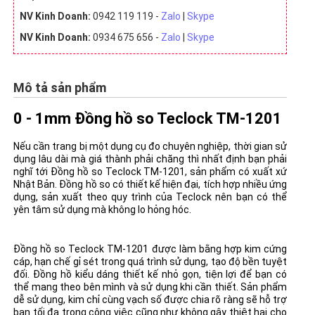
NV Kinh Doanh:
0942 119 119 -
Zalo
|
Skype
NV Kinh Doanh:
0934 675 656 -
Zalo
|
Skype
Mô tả sản phẩm
0 - 1mm Đồng hồ so Teclock TM-1201
Nếu cần trang bị một dụng cụ đo chuyên nghiệp, thời gian sử
dụng lâu dài mà giá thành phải chăng thì nhất định bạn phải
nghĩ tới Đồng hồ so Teclock TM-1201, sản phẩm có xuất xứ
Nhật Bản. Đồng hồ so có thiết kế hiện đại, tích hợp nhiều ứng
dụng, sản xuất theo quy trình của Teclock nên bạn có thể
yên tâm sử dụng mà không lo hỏng hóc.
Đồng hồ so Teclock TM-1201 được làm bằng hợp kim cứng
cáp, hạn chế gỉ sét trong quá trình sử dụng, tạo độ bền tuyệt
đối. Đồng hồ kiểu dáng thiết kế nhỏ gọn, tiện lợi để bạn có
thể mang theo bên mình và sử dụng khi cần thiết. Sản phẩm
dễ sử dụng, kim chỉ cùng vạch số được chia rõ ràng sẽ hỗ trợ
bạn tối đa trong công việc cũng như không gây thiệt hại cho