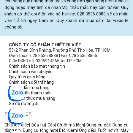
chỉ thông qua những thao tác vô cùng đơn giản bằng điện thoại di
động hoặc máy tính cá nhân.Mọi thắc mắc hay cần tư vấn Quý
khách có thể gọi điện vào số hotline: 028 3536 8888 sẽ có nhân
viên trả lời ngay. Cám ơn Quý khách đã mua sắm tại website
chúng tôi.
CÔNG TY CỔ PHẦN THIẾT BỊ VIỆT
55/2 Phan Đình Phùng, Phường Phú Thọ Hòa, TP HCM
Điện thoại: 028 3536 8888 | Fax: 028 3536 8866
Giấy ĐKKD số: 0305914865 tại TP HCM
Chính sách bảo mật thông tin
Chính sách vận chuyển
Quy trình giao hàng
Chính sách đổi trả hàng
Hướng dẫn mua hàng
Hướng dẫn thanh toán
Các hình thức mua hàng
Sơ đồ đường đi
TỪ KHÓA HOT:
Chìa lục giác
|
Búa rìu
|
Cảo
|
Cờ lê mỏ lếch
|
Dụng cụ cắt
|
Dụng cụ
dùng pin
|
Dụng cụ tổng hợp
|
Êtô
|
Kiềm
|
Ống đếu
|
Tuốt nơ vít
|
Máy