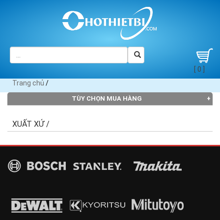
[ 0 ]
Trang chủ
/
TÙY CHỌN MUA HÀNG
Ðang tải dũ liệu ...
XUẤT XỨ /