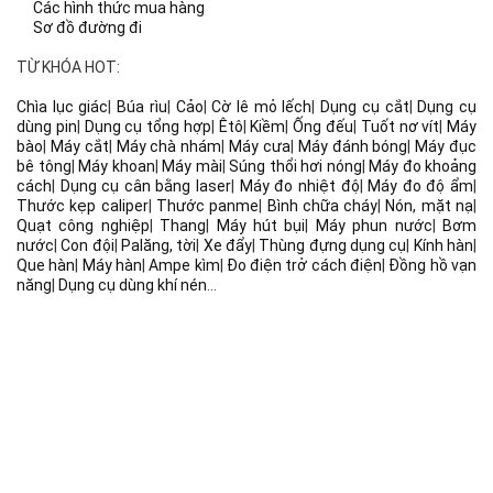
Các hình thức mua hàng
Sơ đồ đường đi
TỪ KHÓA HOT:
Chìa lục giác
|
Búa rìu
|
Cảo
|
Cờ lê mỏ lếch
|
Dụng cụ cắt
|
Dụng cụ
dùng pin
|
Dụng cụ tổng hợp
|
Êtô
|
Kiềm
|
Ống đếu
|
Tuốt nơ vít
|
Máy
bào
|
Máy cắt
|
Máy chà nhám
|
Máy cưa
|
Máy đánh bóng
|
Máy đục
bê tông
|
Máy khoan
|
Máy mài
|
Súng thổi hơi nóng
|
Máy đo khoảng
cách
|
Dụng cụ cân bằng laser
|
Máy đo nhiệt độ
|
Máy đo độ ẩm
|
Thước kẹp caliper
|
Thước panme
|
Bình chữa cháy
|
Nón, mặt nạ
|
Quạt công nghiệp
|
Thang
|
Máy hút bụi
|
Máy phun nước
|
Bơm
nước
|
Con đội
|
Palăng, tời
|
Xe đẩy
|
Thùng đựng dụng cụ
|
Kính hàn
|
Que hàn
|
Máy hàn
|
Ampe kìm
|
Đo điện trở cách điện
|
Đồng hồ vạn
năng
|
Dụng cụ dùng khí nén
...