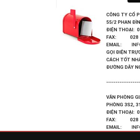
CÔNG TY CỔ P
55/2 PHAN ĐÌ
ĐIỆN THOẠI: 0
FAX: 028 3
EMAIL:
IN
GỌI ĐIỆN TRỰ
CÁCH TỐT NH
ĐƯỜNG DÂY N
------------------
VĂN PHÒNG GI
PHÒNG 3S2, 3
ĐIỆN THOẠI: 0
FAX: 028 3
EMAIL:
IN