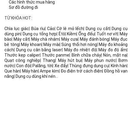
Các hình thức mua hàng
Sơ đồ đường đi
TỪ KHÓA HOT:
Chìa lục giác
|
Búa rìu
|
Cảo
|
Cờ lê mỏ lếch
|
Dụng cụ cắt
|
Dụng cụ
dùng pin
|
Dụng cụ tổng hợp
|
Êtô
|
Kiềm
|
Ống đếu
|
Tuốt nơ vít
|
Máy
bào
|
Máy cắt
|
Máy chà nhám
|
Máy cưa
|
Máy đánh bóng
|
Máy đục
bê tông
|
Máy khoan
|
Máy mài
|
Súng thổi hơi nóng
|
Máy đo khoảng
cách
|
Dụng cụ cân bằng laser
|
Máy đo nhiệt độ
|
Máy đo độ ẩm
|
Thước kẹp caliper
|
Thước panme
|
Bình chữa cháy
|
Nón, mặt nạ
|
Quạt công nghiệp
|
Thang
|
Máy hút bụi
|
Máy phun nước
|
Bơm
nước
|
Con đội
|
Palăng, tời
|
Xe đẩy
|
Thùng đựng dụng cụ
|
Kính hàn
|
Que hàn
|
Máy hàn
|
Ampe kìm
|
Đo điện trở cách điện
|
Đồng hồ vạn
năng
|
Dụng cụ dùng khí nén
...