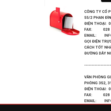
CÔNG TY CỔ P
55/2 PHAN ĐÌ
ĐIỆN THOẠI: 0
FAX: 028 3
EMAIL:
IN
GỌI ĐIỆN TRỰ
CÁCH TỐT NH
ĐƯỜNG DÂY N
------------------
VĂN PHÒNG GI
PHÒNG 3S2, 3
ĐIỆN THOẠI: 0
FAX: 028 3
EMAIL:
IN