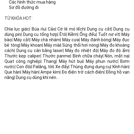
Các hình thức mua hàng
Sơ đồ đường đi
TỪ KHÓA HOT:
Chìa lục giác
|
Búa rìu
|
Cảo
|
Cờ lê mỏ lếch
|
Dụng cụ cắt
|
Dụng cụ
dùng pin
|
Dụng cụ tổng hợp
|
Êtô
|
Kiềm
|
Ống đếu
|
Tuốt nơ vít
|
Máy
bào
|
Máy cắt
|
Máy chà nhám
|
Máy cưa
|
Máy đánh bóng
|
Máy đục
bê tông
|
Máy khoan
|
Máy mài
|
Súng thổi hơi nóng
|
Máy đo khoảng
cách
|
Dụng cụ cân bằng laser
|
Máy đo nhiệt độ
|
Máy đo độ ẩm
|
Thước kẹp caliper
|
Thước panme
|
Bình chữa cháy
|
Nón, mặt nạ
|
Quạt công nghiệp
|
Thang
|
Máy hút bụi
|
Máy phun nước
|
Bơm
nước
|
Con đội
|
Palăng, tời
|
Xe đẩy
|
Thùng đựng dụng cụ
|
Kính hàn
|
Que hàn
|
Máy hàn
|
Ampe kìm
|
Đo điện trở cách điện
|
Đồng hồ vạn
năng
|
Dụng cụ dùng khí nén
...