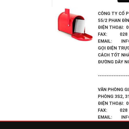
CÔNG TY CỔ P
55/2 PHAN ĐÌ
ĐIỆN THOẠI: 0
FAX: 028 3
EMAIL:
IN
GỌI ĐIỆN TRỰ
CÁCH TỐT NH
ĐƯỜNG DÂY N
------------------
VĂN PHÒNG GI
PHÒNG 3S2, 3
ĐIỆN THOẠI: 0
FAX: 028 3
EMAIL:
IN