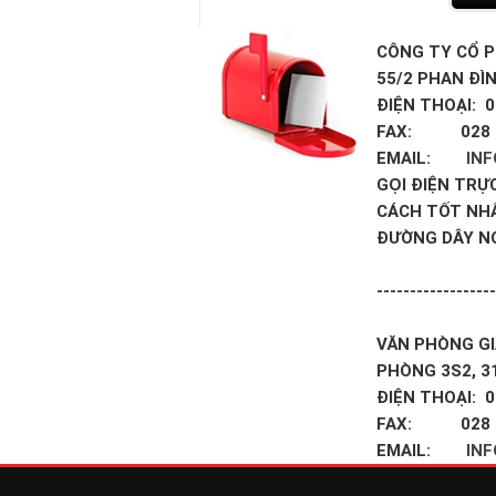
CÔNG TY CỔ P
55/2 PHAN ĐÌ
ĐIỆN THOẠI: 0
FAX: 028 3
EMAIL:
IN
GỌI ĐIỆN TRỰ
CÁCH TỐT NH
ĐƯỜNG DÂY N
------------------
VĂN PHÒNG GI
PHÒNG 3S2, 3
ĐIỆN THOẠI: 0
FAX: 028 3
EMAIL:
IN