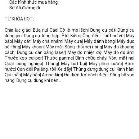
Các hình thức mua hàng
Sơ đồ đường đi
TỪ KHÓA HOT:
Chìa lục giác
|
Búa rìu
|
Cảo
|
Cờ lê mỏ lếch
|
Dụng cụ cắt
|
Dụng cụ
dùng pin
|
Dụng cụ tổng hợp
|
Êtô
|
Kiềm
|
Ống đếu
|
Tuốt nơ vít
|
Máy
bào
|
Máy cắt
|
Máy chà nhám
|
Máy cưa
|
Máy đánh bóng
|
Máy đục
bê tông
|
Máy khoan
|
Máy mài
|
Súng thổi hơi nóng
|
Máy đo khoảng
cách
|
Dụng cụ cân bằng laser
|
Máy đo nhiệt độ
|
Máy đo độ ẩm
|
Thước kẹp caliper
|
Thước panme
|
Bình chữa cháy
|
Nón, mặt nạ
|
Quạt công nghiệp
|
Thang
|
Máy hút bụi
|
Máy phun nước
|
Bơm
nước
|
Con đội
|
Palăng, tời
|
Xe đẩy
|
Thùng đựng dụng cụ
|
Kính hàn
|
Que hàn
|
Máy hàn
|
Ampe kìm
|
Đo điện trở cách điện
|
Đồng hồ vạn
năng
|
Dụng cụ dùng khí nén
...