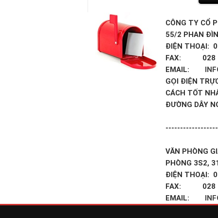
CÔNG TY CỔ P
55/2 PHAN ĐÌ
ĐIỆN THOẠI: 0
FAX: 028 3
EMAIL:
IN
GỌI ĐIỆN TRỰ
CÁCH TỐT NH
ĐƯỜNG DÂY N
------------------
VĂN PHÒNG GI
PHÒNG 3S2, 3
ĐIỆN THOẠI: 0
FAX: 028 3
EMAIL:
IN