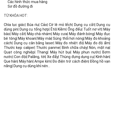
Các hình thức mua hàng
Sơ đồ đường đi
TỪ KHÓA HOT:
Chìa lục giác
|
Búa rìu
|
Cảo
|
Cờ lê mỏ lếch
|
Dụng cụ cắt
|
Dụng cụ
dùng pin
|
Dụng cụ tổng hợp
|
Êtô
|
Kiềm
|
Ống đếu
|
Tuốt nơ vít
|
Máy
bào
|
Máy cắt
|
Máy chà nhám
|
Máy cưa
|
Máy đánh bóng
|
Máy đục
bê tông
|
Máy khoan
|
Máy mài
|
Súng thổi hơi nóng
|
Máy đo khoảng
cách
|
Dụng cụ cân bằng laser
|
Máy đo nhiệt độ
|
Máy đo độ ẩm
|
Thước kẹp caliper
|
Thước panme
|
Bình chữa cháy
|
Nón, mặt nạ
|
Quạt công nghiệp
|
Thang
|
Máy hút bụi
|
Máy phun nước
|
Bơm
nước
|
Con đội
|
Palăng, tời
|
Xe đẩy
|
Thùng đựng dụng cụ
|
Kính hàn
|
Que hàn
|
Máy hàn
|
Ampe kìm
|
Đo điện trở cách điện
|
Đồng hồ vạn
năng
|
Dụng cụ dùng khí nén
...