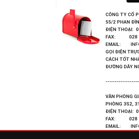
CÔNG TY CỔ P
55/2 PHAN ĐÌ
ĐIỆN THOẠI: 0
FAX: 028 3
EMAIL:
IN
GỌI ĐIỆN TRỰ
CÁCH TỐT NH
ĐƯỜNG DÂY N
------------------
VĂN PHÒNG GI
PHÒNG 3S2, 3
ĐIỆN THOẠI: 0
FAX: 028 3
EMAIL:
IN