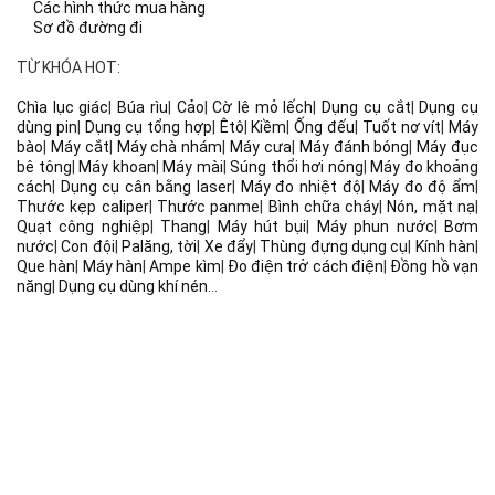
Các hình thức mua hàng
Sơ đồ đường đi
TỪ KHÓA HOT:
Chìa lục giác
|
Búa rìu
|
Cảo
|
Cờ lê mỏ lếch
|
Dụng cụ cắt
|
Dụng cụ
dùng pin
|
Dụng cụ tổng hợp
|
Êtô
|
Kiềm
|
Ống đếu
|
Tuốt nơ vít
|
Máy
bào
|
Máy cắt
|
Máy chà nhám
|
Máy cưa
|
Máy đánh bóng
|
Máy đục
bê tông
|
Máy khoan
|
Máy mài
|
Súng thổi hơi nóng
|
Máy đo khoảng
cách
|
Dụng cụ cân bằng laser
|
Máy đo nhiệt độ
|
Máy đo độ ẩm
|
Thước kẹp caliper
|
Thước panme
|
Bình chữa cháy
|
Nón, mặt nạ
|
Quạt công nghiệp
|
Thang
|
Máy hút bụi
|
Máy phun nước
|
Bơm
nước
|
Con đội
|
Palăng, tời
|
Xe đẩy
|
Thùng đựng dụng cụ
|
Kính hàn
|
Que hàn
|
Máy hàn
|
Ampe kìm
|
Đo điện trở cách điện
|
Đồng hồ vạn
năng
|
Dụng cụ dùng khí nén
...