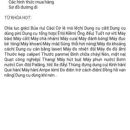
Các hình thức mua hàng
Sơ đồ đường đi
TỪ KHÓA HOT:
Chìa lục giác
|
Búa rìu
|
Cảo
|
Cờ lê mỏ lếch
|
Dụng cụ cắt
|
Dụng cụ
dùng pin
|
Dụng cụ tổng hợp
|
Êtô
|
Kiềm
|
Ống đếu
|
Tuốt nơ vít
|
Máy
bào
|
Máy cắt
|
Máy chà nhám
|
Máy cưa
|
Máy đánh bóng
|
Máy đục
bê tông
|
Máy khoan
|
Máy mài
|
Súng thổi hơi nóng
|
Máy đo khoảng
cách
|
Dụng cụ cân bằng laser
|
Máy đo nhiệt độ
|
Máy đo độ ẩm
|
Thước kẹp caliper
|
Thước panme
|
Bình chữa cháy
|
Nón, mặt nạ
|
Quạt công nghiệp
|
Thang
|
Máy hút bụi
|
Máy phun nước
|
Bơm
nước
|
Con đội
|
Palăng, tời
|
Xe đẩy
|
Thùng đựng dụng cụ
|
Kính hàn
|
Que hàn
|
Máy hàn
|
Ampe kìm
|
Đo điện trở cách điện
|
Đồng hồ vạn
năng
|
Dụng cụ dùng khí nén
...