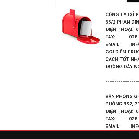
CÔNG TY CỔ P
55/2 PHAN ĐÌ
ĐIỆN THOẠI: 0
FAX: 028 3
EMAIL:
IN
GỌI ĐIỆN TRỰ
CÁCH TỐT NH
ĐƯỜNG DÂY N
------------------
VĂN PHÒNG GI
PHÒNG 3S2, 3
ĐIỆN THOẠI: 0
FAX: 028 3
EMAIL:
IN