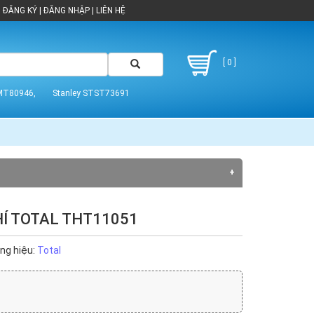
ĐĂNG KÝ
|
ĐĂNG NHẬP
|
LIÊN HỆ
[ 0 ]
MT80946,
Stanley STST73691
Í TOTAL THT11051
Dekton (16)
Jadever (4)
ng hiệu:
Total
Kyowa (2)
T-Max (11)
Truper (10)