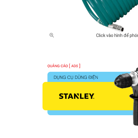
Vata (1)
Wadfow (5
XUẤT XỨ
Mỹ (4)
Nhật Bản (
Click vào hình để phó
Hàn Quốc (4)
GIÁ BÁN
Dưới 100,000 VNĐ (47)
100,000 - 5
5 triệu - 10 triệu VNĐ (14)
10 triệu - 2