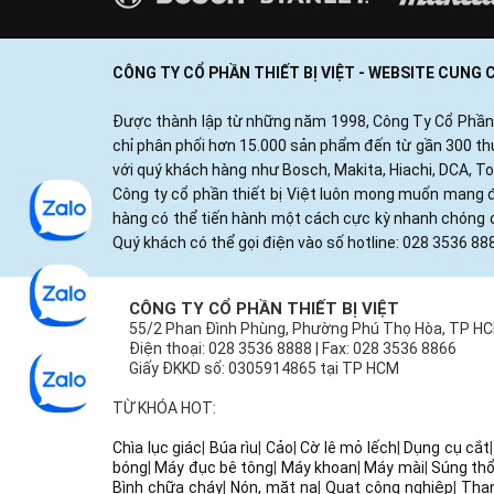
CÔNG TY CỔ PHẦN THIẾT BỊ VIỆT - WEBSITE CUNG
Được thành lập từ những năm 1998, Công Ty Cổ Phần Thi
chỉ phân phối hơn 15.000 sản phẩm đến từ gần 300 thươ
với quý khách hàng như Bosch, Makita, Hiachi, DCA, T
Công ty cổ phần thiết bị Việt luôn mong muốn mang đ
hàng có thể tiến hành một cách cực kỳ nhanh chóng c
Quý khách có thể gọi điện vào số hotline: 028 3536 88
CÔNG TY CỔ PHẦN THIẾT BỊ VIỆT
55/2 Phan Đình Phùng, Phường Phú Thọ Hòa, TP H
Điện thoại: 028 3536 8888 | Fax: 028 3536 8866
Giấy ĐKKD số: 0305914865 tại TP HCM
TỪ KHÓA HOT:
Chìa lục giác
|
Búa rìu
|
Cảo
|
Cờ lê mỏ lếch
|
Dụng cụ cắt
bóng
|
Máy đục bê tông
|
Máy khoan
|
Máy mài
|
Súng thổ
Bình chữa cháy
|
Nón, mặt nạ
|
Quạt công nghiệp
|
Tha