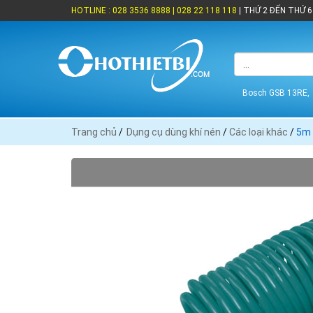
HOTLINE : 028 3536 8888 | 028 22 118 118
| THỨ 2 ĐẾN THỨ 6 
Bosch GSB 13RE,
Trang chủ
/
Dụng cụ dùng khí nén
/
Các loại khác
/
5m 
THƯƠNG HIỆU
Asaki (13)
Crossman (
Endura (1)
Forch (4)
Kawasaki (27)
Không có (5
MaxPro (5)
Niigata (2)
Tajima (2)
TOP (18)