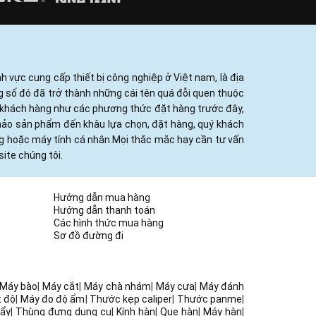
h vực cung cấp thiết bị công nghiệp ở Việt nam, là địa
ng số đó đã trở thành những cái tên quá đỗi quen thuộc
ủa khách hàng như các phương thức đặt hàng trước đây,
khảo sản phẩm đến khâu lựa chọn, đặt hàng, quý khách
ng hoặc máy tính cá nhân.Mọi thắc mắc hay cần tư vấn
ite chúng tôi.
Hướng dẫn mua hàng
Hướng dẫn thanh toán
Các hình thức mua hàng
Sơ đồ đường đi
Máy bào
|
Máy cắt
|
Máy chà nhám
|
Máy cưa
|
Máy đánh
t độ
|
Máy đo độ ẩm
|
Thước kẹp caliper
|
Thước panme
|
ẩy
|
Thùng đựng dụng cụ
|
Kính hàn
|
Que hàn
|
Máy hàn
|