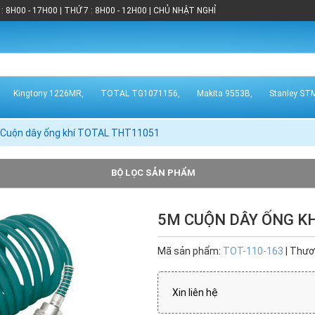
: 8H00 - 17H00 | THỨ 7 : 8H00 - 12H00 | CHỦ NHẬT NGHỈ
Kingtony 1226MR,
TOTAL TG1071156,
Makita 9553B,
Stanley ST
Cuộn dây ống khí TOTAL THT11051
BỘ LỌC SẢN PHẨM
5M CUỘN DÂY ỐNG KH
4)
Daikoku (10)
DCA (5)
Gison (1)
INGCO (19)
Mã sản phẩm:
TOT-110-163
| Thươ
)
Kingtony (7)
Kuken (10)
Sata (2)
Stanley (1)
Xin liên hệ
Toptul (6)
Total (47)