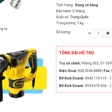
3)
Workpro (4)
Tình trạng :
Đang có hàng
Bảo hành: 0 tháng
Xuất xứ:
Trung Quốc
51)
Trung Quốc (191)
Đài Loan (39)
Trọng lượng: 1 kg
ng to
Số lượng
00,000 VNĐ (86)
500,000 - 1 triệu VNĐ (19)
1 triệu - 2 triệ
TỔNG ĐÀI HỖ TRỢ
0 triệu VNĐ (9)
Trên 20 triệu VNĐ (1)
Chưa có giá (11
Trụ sở chính:
Phòng 3S2, 31-33 P
Điện thoại:
028 3536 8888 |
Fax:
NV Kinh Doanh:
0942 119 119 -
Z
NV Kinh Doanh:
0934 675 656 -
Z