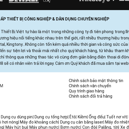
 CẤP THIẾT BỊ CÔNG NGHIỆP & DÂN DỤNG CHUYÊN NGHIỆP
ết Bị Việt tự hào là một trong những công ty đi tiên phong trong lĩn
ng hiệu nổi tiếng khác nhau trên thế giới, rất nhiều thương hiệu tro
otal, Kingtony...Không còn tốn kém quá nhiều thời gian và công sức c
ến sự tiện lợi và thoải mái nhất cho quý khách hàng, từ khâu tham 
hỉ thông qua những thao tác vô cùng đơn giản bằng điện thoại di độ
88 sẽ có nhân viên trả lời ngay. Cám ơn Quý khách đã mua sắm tại webs
Chính sách bảo mật thông tin
CM
Chính sách vận chuyển
Quy trình giao hàng
Chính sách đổi trả hàng
|
Dụng cụ dùng pin
|
Dụng cụ tổng hợp
|
Êtô
|
Kiềm
|
Ống đếu
|
Tuốt nơ vít
|
i hơi nóng
|
Máy đo khoảng cách
|
Dụng cụ cân bằng laser
|
Máy đo nhiệ
ng
|
Máy hút bụi
|
Máy phun nước
|
Bơm nước
|
Con đội
|
Palăng, tời
|
Xe đ