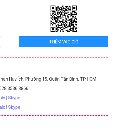
Đức (1)
u VNĐ (30)
2 triệu - 5 triệu VNĐ (73)
)
han Huy Ích, Phường 15, Quận Tân Bình, TP HCM
028 3536 8866
alo
|
Skype
alo
|
Skype