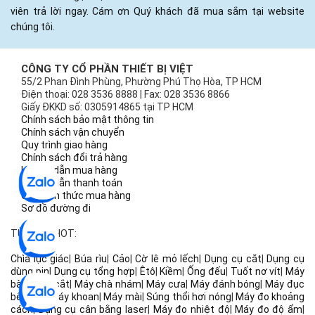
viên trả lời ngay. Cám ơn Quý khách đã mua sắm tại website
chúng tôi.
CÔNG TY CỔ PHẦN THIẾT BỊ VIỆT
55/2 Phan Đình Phùng, Phường Phú Thọ Hòa, TP HCM
Điện thoại: 028 3536 8888 | Fax: 028 3536 8866
Giấy ĐKKD số: 0305914865 tại TP HCM
Chính sách bảo mật thông tin
Chính sách vận chuyển
Quy trình giao hàng
Chính sách đổi trả hàng
Hướng dẫn mua hàng
Hướng dẫn thanh toán
Các hình thức mua hàng
Sơ đồ đường đi
TỪ KHÓA HOT:
Chìa lục giác
|
Búa rìu
|
Cảo
|
Cờ lê mỏ lếch
|
Dụng cụ cắt
|
Dụng cụ
dùng pin
|
Dụng cụ tổng hợp
|
Êtô
|
Kiềm
|
Ống đếu
|
Tuốt nơ vít
|
Máy
bào
|
Máy cắt
|
Máy chà nhám
|
Máy cưa
|
Máy đánh bóng
|
Máy đục
bê tông
|
Máy khoan
|
Máy mài
|
Súng thổi hơi nóng
|
Máy đo khoảng
cách
|
Dụng cụ cân bằng laser
|
Máy đo nhiệt độ
|
Máy đo độ ẩm
|