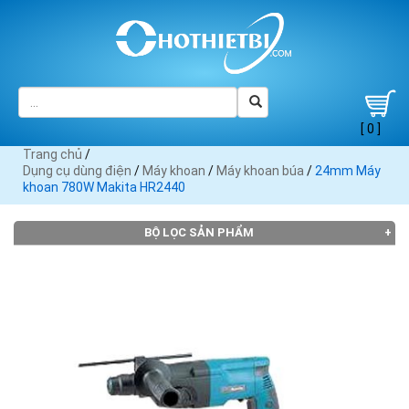
[ 0 ]
Trang chủ
/
Dụng cụ dùng điện
/
Máy khoan
/
Máy khoan búa
/
24mm Máy
khoan 780W Makita HR2440
BỘ LỌC SẢN PHẨM
THƯƠNG HIỆU
AEG
Black
Bosch
Crown
DCA
(10)
Decker
(32)
(6)
(11)
(8)
Dekton
Dewalt
FEG (9)
(2)
(17)
Fein (1)
Hangbo
Hitachi
INGCO
Jadever
KEN
(3)
(15)
(32)
(7)
(11)