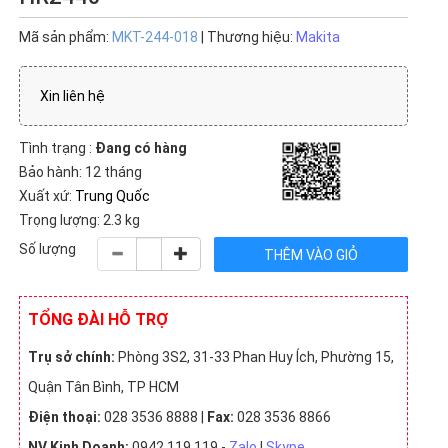
Mã sản phẩm:
MKT-244-018
| Thương hiệu:
Makita
Xin liên hệ
Tình trạng :
Đang có hàng
Bảo hành: 12 tháng
Xuất xứ:
Trung Quốc
Trọng lượng: 2.3 kg
Số lượng
TỔNG ĐÀI HỖ TRỢ
Trụ sở chính:
Phòng 3S2, 31-33 Phan Huy Ích, Phường 15,
Quận Tân Bình, TP HCM
Điện thoại:
028 3536 8888 |
Fax:
028 3536 8866
NV Kinh Doanh:
0942 119 119 -
Zalo
|
Skype