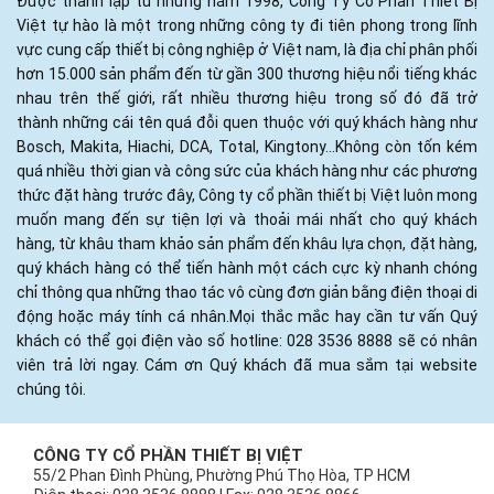
Được thành lập từ những năm 1998, Công Ty Cổ Phần Thiết Bị
Việt tự hào là một trong những công ty đi tiên phong trong lĩnh
vực cung cấp thiết bị công nghiệp ở Việt nam, là địa chỉ phân phối
hơn 15.000 sản phẩm đến từ gần 300 thương hiệu nổi tiếng khác
nhau trên thế giới, rất nhiều thương hiệu trong số đó đã trở
thành những cái tên quá đỗi quen thuộc với quý khách hàng như
Bosch, Makita, Hiachi, DCA, Total, Kingtony...Không còn tốn kém
quá nhiều thời gian và công sức của khách hàng như các phương
thức đặt hàng trước đây, Công ty cổ phần thiết bị Việt luôn mong
muốn mang đến sự tiện lợi và thoải mái nhất cho quý khách
hàng, từ khâu tham khảo sản phẩm đến khâu lựa chọn, đặt hàng,
quý khách hàng có thể tiến hành một cách cực kỳ nhanh chóng
chỉ thông qua những thao tác vô cùng đơn giản bằng điện thoại di
động hoặc máy tính cá nhân.Mọi thắc mắc hay cần tư vấn Quý
khách có thể gọi điện vào số hotline: 028 3536 8888 sẽ có nhân
viên trả lời ngay. Cám ơn Quý khách đã mua sắm tại website
chúng tôi.
CÔNG TY CỔ PHẦN THIẾT BỊ VIỆT
55/2 Phan Đình Phùng, Phường Phú Thọ Hòa, TP HCM