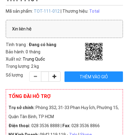
(14)
VNĐ (9)
Chưa
có giá
Mã sản phẩm:
TOT-111-012
| Thương hiệu:
Total
(11)
Xin liên hệ
Tình trạng :
Đang có hàng
Bảo hành: 0 tháng
Xuất xứ:
Trung Quốc
Trọng lượng: 2 kg
Số lượng
TỔNG ĐÀI HỖ TRỢ
Trụ sở chính:
Phòng 3S2, 31-33 Phan Huy Ích, Phường 15,
Quận Tân Bình, TP HCM
Điện thoại:
028 3536 8888 |
Fax:
028 3536 8866
NV Kinh Doanh:
0942 119 119 -
Zalo
|
Skype