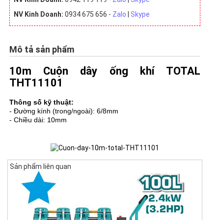
NV Kinh Doanh:
0934 675 656 -
Zalo
|
Skype
Mô tả sản phẩm
10m Cuộn dây ống khí TOTAL
THT11101
Thông số kỹ thuật:
- Đường kính (trong/ngoài): 6/8mm
- Chiều dài: 10mm
Sản phẩm liên quan