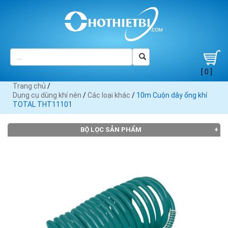
[ 0 ]
Trang chủ
/
Dụng cụ dùng khí nén
/
Các loại khác
/
10m Cuộn dây ống khí
TOTAL THT11101
BỘ LỌC SẢN PHẨM
THƯƠNG HIỆU
Asaki
Crossman
Daikoku
DCA (5)
Dekton
(13)
(4)
(10)
(16)
Endura
Forch
Gison
INGCO
Jadever
(1)
(4)
(1)
(19)
(4)
Kawasaki
Không
Kingtony
Kuken
Kyowa
(27)
có (5)
(7)
(10)
(2)