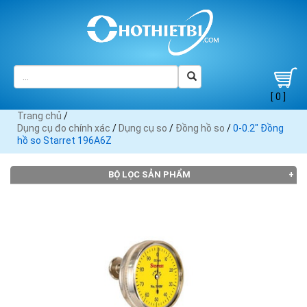
[ 0 ]
Trang chủ
/
Dụng cụ đo chính xác
/
Dụng cụ so
/
Đồng hồ so
/
0-0.2" Đồng
hồ so Starret 196A6Z
BỘ LỌC SẢN PHẨM
THƯƠNG HIỆU
3M (2)
Endura
Insize
Mitutoyo
Moore
(1)
(1)
(50)
Wright
(21)
Noga
Sata
Shinwa
Starret
Sylvac
(4)
(1)
(1)
(11)
(10)
Teclock
(11)