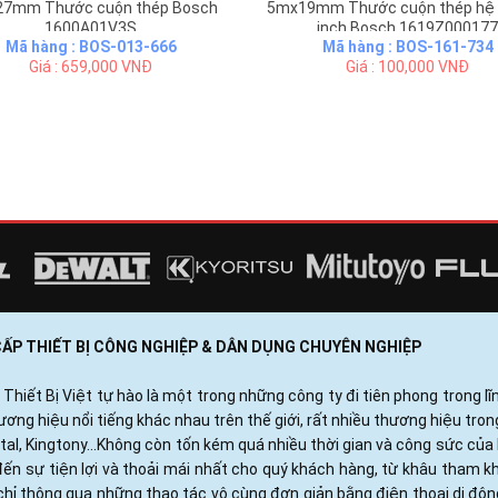
7mm Thước cuộn thép Bosch
5mx19mm Thước cuộn thép hệ 
1600A01V3S
inch Bosch 1619Z000177
Mã hàng : BOS-013-666
Mã hàng : BOS-161-734
Giá : 659,000 VNĐ
Giá : 100,000 VNĐ
 CẤP THIẾT BỊ CÔNG NGHIỆP & DÂN DỤNG CHUYÊN NGHIỆP
ết Bị Việt tự hào là một trong những công ty đi tiên phong trong lĩn
ng hiệu nổi tiếng khác nhau trên thế giới, rất nhiều thương hiệu tro
otal, Kingtony...Không còn tốn kém quá nhiều thời gian và công sức c
ến sự tiện lợi và thoải mái nhất cho quý khách hàng, từ khâu tham 
hỉ thông qua những thao tác vô cùng đơn giản bằng điện thoại di độ