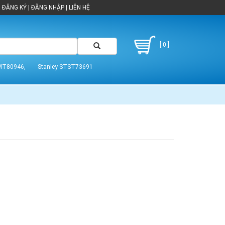
ĐĂNG KÝ
|
ĐĂNG NHẬP
|
LIÊN HỆ
[ 0 ]
MT80946,
Stanley STST73691