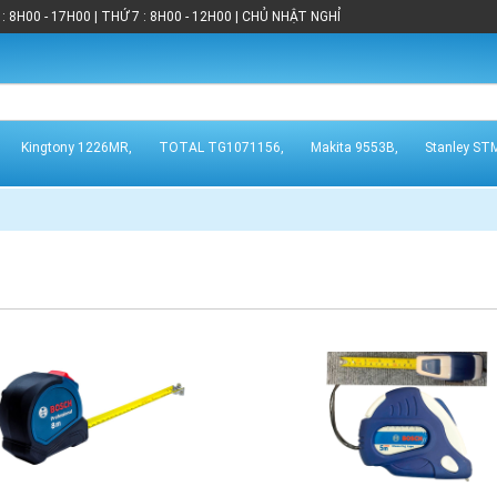
: 8H00 - 17H00 | THỨ 7 : 8H00 - 12H00 | CHỦ NHẬT NGHỈ
Kingtony 1226MR,
TOTAL TG1071156,
Makita 9553B,
Stanley ST