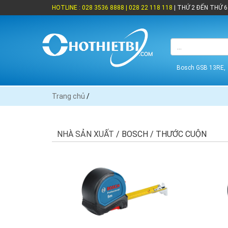
HOTLINE : 028 3536 8888 | 028 22 118 118
| THỨ 2 ĐẾN THỨ 6 
Bosch GSB 13RE,
Trang chủ
/
NHÀ SẢN XUẤT
/ BOSCH / THƯỚC CUỘN