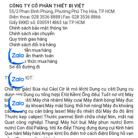
CÔNG TY CỔ PHẦN THIẾT BỊ VIỆT
55/2 Phan Đình Phùng, Phường Phú Thọ Hòa, TP HCM
Điện thoại: 028 3536 8888 | Fax: 028 3536 8866
Giấy ĐKKD số: 0305914865 tại TP HCM
Chính sách bảo mật thông tin
Chính sách vận chuyển
Quy trình giao hàng
Chính sách đổi trả hàng
Hướng dẫn mua hàng
Hướng dẫn thanh toán
Các hình thức mua hàng
Sơ đồ đường đi
TỪ KHÓA HOT:
Chìa lục giác
|
Búa rìu
|
Cảo
|
Cờ lê mỏ lếch
|
Dụng cụ cắt
|
Dụng cụ
dùng pin
|
Dụng cụ tổng hợp
|
Êtô
|
Kiềm
|
Ống đếu
|
Tuốt nơ vít
|
Máy
bào
|
Máy cắt
|
Máy chà nhám
|
Máy cưa
|
Máy đánh bóng
|
Máy đục
bê tông
|
Máy khoan
|
Máy mài
|
Súng thổi hơi nóng
|
Máy đo khoảng
cách
|
Dụng cụ cân bằng laser
|
Máy đo nhiệt độ
|
Máy đo độ ẩm
|
Thước kẹp caliper
|
Thước panme
|
Bình chữa cháy
|
Nón, mặt nạ
|
Quạt công nghiệp
|
Thang
|
Máy hút bụi
|
Máy phun nước
|
Bơm
nước
|
Con đội
|
Palăng, tời
|
Xe đẩy
|
Thùng đựng dụng cụ
|
Kính hàn
|
Que hàn
|
Máy hàn
|
Ampe kìm
|
Đo điện trở cách điện
|
Đồng hồ vạn