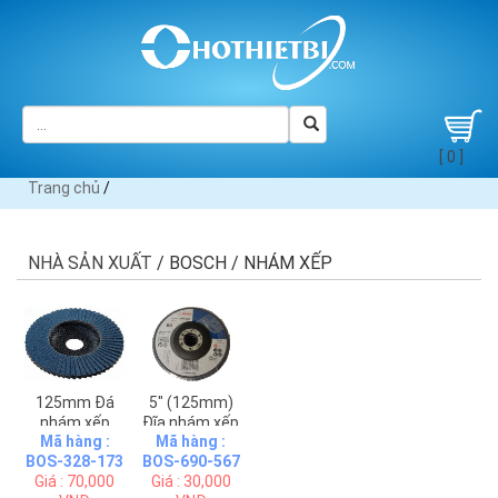
[ 0 ]
Trang chủ
/
NHÀ SẢN XUẤT
/ BOSCH / NHÁM XẾP
125mm Đá
5" (125mm)
nhám xếp
Đĩa nhám xếp
Mã hàng :
Mã hàng :
Bosch
P80 Bosch
BOS-328-173
BOS-690-567
2608607328
2608601690
Giá : 70,000
Giá : 30,000