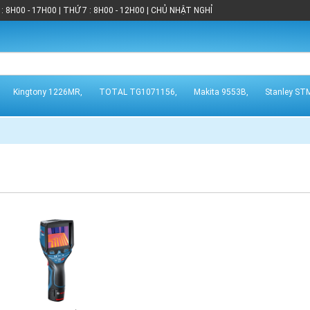
: 8H00 - 17H00 | THỨ 7 : 8H00 - 12H00 | CHỦ NHẬT NGHỈ
Kingtony 1226MR,
TOTAL TG1071156,
Makita 9553B,
Stanley ST