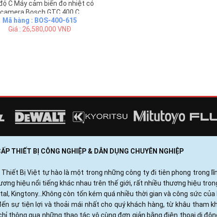
độ C Máy cảm biến đo nhiệt có
camera Bosch GTC 400 C
Mã hàng : BOS-400-615
Giá : 26,580,000 VNĐ
 CẤP THIẾT BỊ CÔNG NGHIỆP & DÂN DỤNG CHUYÊN NGHIỆP
ết Bị Việt tự hào là một trong những công ty đi tiên phong trong lĩn
ng hiệu nổi tiếng khác nhau trên thế giới, rất nhiều thương hiệu tro
otal, Kingtony...Không còn tốn kém quá nhiều thời gian và công sức c
ến sự tiện lợi và thoải mái nhất cho quý khách hàng, từ khâu tham 
hỉ thông qua những thao tác vô cùng đơn giản bằng điện thoại di độ