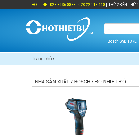
HOTLINE : 028 3536 8888 | 028 22 118 118
| THỨ 2 ĐẾN THỨ 6 
Bosch GSB 13RE,
Trang chủ
/
NHÀ SẢN XUẤT
/ BOSCH / ĐO NHIỆT ĐỘ