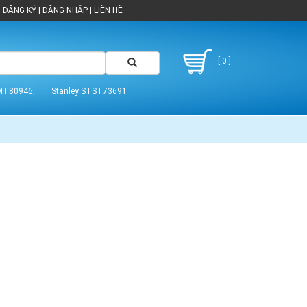
ĐĂNG KÝ
|
ĐĂNG NHẬP
|
LIÊN HỆ
[ 0 ]
MT80946,
Stanley STST73691