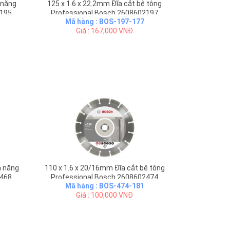
 năng
125 x 1.6 x 22.2mm Đĩa cắt bê tông
2195
Professional Bosch 2608602197
Mã hàng : BOS-197-177
Giá : 167,000 VNĐ
a năng
110 x 1.6 x 20/16mm Đĩa cắt bê tông
2468
Professional Bosch 2608602474
Mã hàng : BOS-474-181
Giá : 100,000 VNĐ