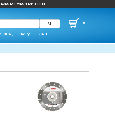
ĐĂNG KÝ
|
ĐĂNG NHẬP
|
LIÊN HỆ
[ 0 ]
MT80946,
Stanley STST73691