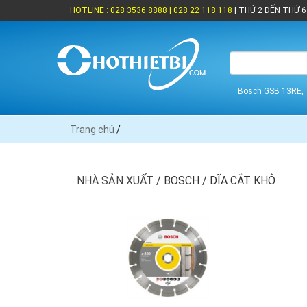
HOTLINE : 028 3536 8888 | 028 22 118 118
| THỨ 2 ĐẾN THỨ 6 
Bosch GSB 13RE,
Trang chủ
/
NHÀ SẢN XUẤT
/ BOSCH / DĨA CẮT KHÔ