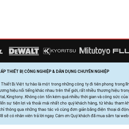
 CẤP THIẾT BỊ CÔNG NGHIỆP & DÂN DỤNG CHUYÊN NGHIỆP
ết Bị Việt tự hào là một trong những công ty đi tiên phong trong lĩn
ng hiệu nổi tiếng khác nhau trên thế giới, rất nhiều thương hiệu tro
otal, Kingtony...Không còn tốn kém quá nhiều thời gian và công sức c
ến sự tiện lợi và thoải mái nhất cho quý khách hàng, từ khâu tham 
hỉ thông qua những thao tác vô cùng đơn giản bằng điện thoại di độ
88 sẽ có nhân viên trả lời ngay. Cám ơn Quý khách đã mua sắm tại webs