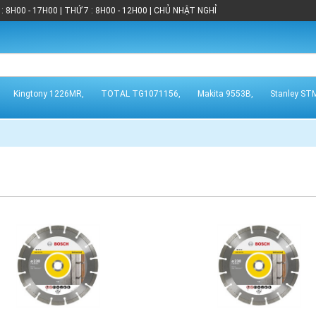
: 8H00 - 17H00 | THỨ 7 : 8H00 - 12H00 | CHỦ NHẬT NGHỈ
Kingtony 1226MR,
TOTAL TG1071156,
Makita 9553B,
Stanley ST