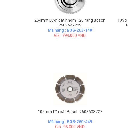
254mm Lưỡi cắt nhôm 120 răng Bosch
105 x
2608642203
E
Mã hàng : BOS-203-149
Giá : 799,000 VNĐ
105mm Đĩa cắt Bosch 2608603727
Mã hàng : BOS-260-449
Giá : 95,000 VNĐ