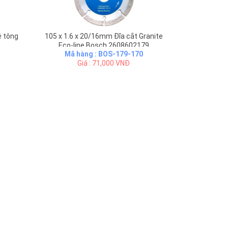
ê tông
105 x 1.6 x 20/16mm Đĩa cắt Granite
Eco-line Bosch 2608602179
Mã hàng : BOS-179-170
Giá : 71,000 VNĐ