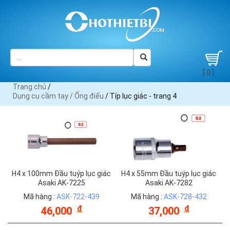
[ 0 ]
Trang chủ
/
Dụng cụ cầm tay /
Ống điếu
/ Típ lục giác - trang 4
H4 x 100mm Đầu tuýp lục giác
H4 x 55mm Đầu tuýp lục giác
Asaki AK-7225
Asaki AK-7282
Mã hàng :
ASK-722-439
Mã hàng :
ASK-728-432
đ
đ
46,000
37,000