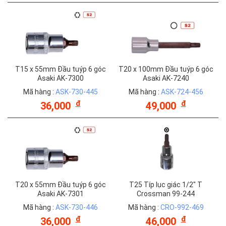
T15 x 55mm Đầu tuýp 6 góc
T20 x 100mm Đầu tuýp 6 góc
Asaki AK-7300
Asaki AK-7240
Mã hàng :
ASK-730-445
Mã hàng :
ASK-724-456
đ
đ
36,000
49,000
T20 x 55mm Đầu tuýp 6 góc
T25 Típ lục giác 1/2" T
Asaki AK-7301
Crossman 99-244
Mã hàng :
ASK-730-446
Mã hàng :
CRO-992-469
đ
đ
36,000
46,000