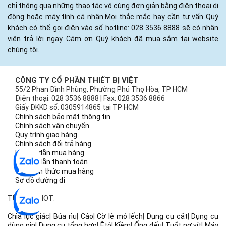
chỉ thông qua những thao tác vô cùng đơn giản bằng điện thoại di
động hoặc máy tính cá nhân.Mọi thắc mắc hay cần tư vấn Quý
khách có thể gọi điện vào số hotline: 028 3536 8888 sẽ có nhân
viên trả lời ngay. Cám ơn Quý khách đã mua sắm tại website
chúng tôi.
CÔNG TY CỔ PHẦN THIẾT BỊ VIỆT
55/2 Phan Đình Phùng, Phường Phú Thọ Hòa, TP HCM
Điện thoại: 028 3536 8888 | Fax: 028 3536 8866
Giấy ĐKKD số: 0305914865 tại TP HCM
Chính sách bảo mật thông tin
Chính sách vận chuyển
Quy trình giao hàng
Chính sách đổi trả hàng
Hướng dẫn mua hàng
Hướng dẫn thanh toán
Các hình thức mua hàng
Sơ đồ đường đi
TỪ KHÓA HOT:
Chìa lục giác
|
Búa rìu
|
Cảo
|
Cờ lê mỏ lếch
|
Dụng cụ cắt
|
Dụng cụ
dùng pin
|
Dụng cụ tổng hợp
|
Êtô
|
Kiềm
|
Ống đếu
|
Tuốt nơ vít
|
Máy